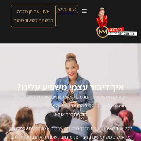
אזור אישי
LIVE עם חן מלכה
הרשמה לשיעור מתנה
איך דיבור עצמי משפיע עלינו?
דיבור עצמי הוא אחד הגורמים המשמעותיים ביותר שמשפיעים על
התחושות שלנו – זהו
הקול הפנימי
שמלווה אותנו בכל רגע, בין אם אנו
מודעים לכך או לא.
לכל אחד מאיתנו יש את הדרך הייחודית שבה הוא מדבר עם עצמו. חלק
מהאנשים משתמשים בדיבור פנימי חיובי, שמחזק אותם, מעניק להם