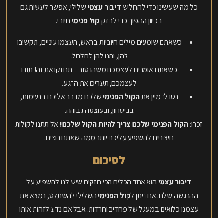
כל מה שעשינו כדי להחליש
דיבור עצמי
שלילי, אפשר לעשות גם
בכיוון ההפוך כדי לחזק
קול פנימי
חיובי.
כשאתם שומעים מילים חיוביות בראש, תעצמו עיניים, תקשיבו
להן, ותנו להן לחלחל.
כשאתם אומרים לעצמכם משהו טוב – תחזקו את זה! תודו
לעצמכם, תעריכו את הרגע.
נסו לדמיין את
הקול הפנימי
שלכם מדבר אליכם בנעימות,
בביטחון, ובעוצמה גבוהה.
זכרו:
הקול הפנימי שלכם צריך להיות הקול שלכם!
אל תתנו לקולות
חיצוניים להשפיע עליכם יותר ממה שאתם רוצים.
לסיכום
דיבור עצמי
הוא אחד הכלים הכי חזקים שיש לנו להשפיע על
ההרגשה שלנו. אם ניתן ל
קול הפנימי
השלילי להשתלט, נמצא את
עצמנו כלואים במעגל של פחדים וחרדות. אבל אם נדע לזהות אותו