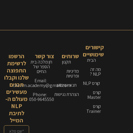
קישורים
שימושיים
שרותים
צור קשר
הרשמו
הבית
תקנון
חן מלכה בית
לרשימת
הספר של
מה זה
התפוצה
מדיניות
החיים
NLP ?
ופרטיות
שלנו וקבלו
Email:
קורס NLP
תכנים
תנאי שימוש
chenm.academy@gmail.com
מעשירים
קורס
הצהרת נגישות
Phone:
Master
מעולם ה-
050-9645550
NLP
קורס
Trainer
לתיבת
המייל