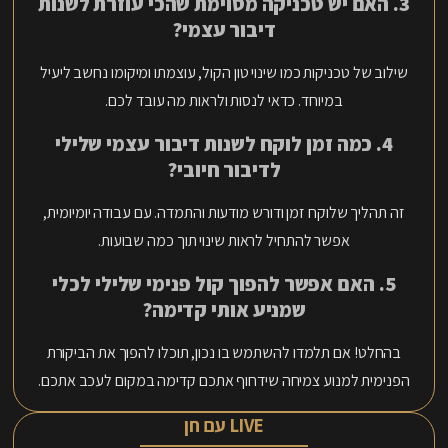
3. האם יש טכניקה מסוימת שהכי עוזרת לשנות
דיבור עצמי?
שילוב של טכניקות כמו שינוי טון הקול, עוצמתו ומיקומו נחשב ליעיל
במיוחד. כדאי לנסות ולראות מה עובד לכם.
4. כמה זמן לוקח לשנות דיבור עצמי שלילי
לדיבור חיובי?
זה תהליך שלוקח זמן ודורש מודעות והתמדה. עם עבודה יומיומית,
אפשר להתחיל לראות שינוי תוך כמה שבועות.
5. האם אפשר להפוך קול פנימי שלילי לכלי
שמניע אותי קדימה?
בהחלט! אם תלמדו להשתמש בו נכון, תוכלו להפוך את הביקורת
הפנימית למנוע צמיחה שידחוף אתכם קדימה במקום לעכב אתכם.
LIVE עם חן