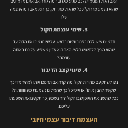
האם הקול הפנימי שלכם מגיע מקרוב? מה קורה אם אתם מדמיינים
שהוא נשמע מרחוק? ככל שהקול מתרחק, כך הוא מאבד מהעוצמה
שלו.
3. שינוי עוצמת הקול
תדמיינו שיש לכם כפתור ווליום בראש. עכשיו תנמיכו את הקול עד
שהוא הופך ללחשוש חלש. האם הוא עדיין משפיע עליכם באותה
עוצמה?
4. שינוי קצב הדיבור
נסו לשחק עם מהירות הקול. מה יקרה אם תהפכו אותו למהיר מדי כך
שקשה להבין אותו? או איטי כל כך שהמילים נשמעות מעוווווווותות?
ככל שתשנו את האופן שבו הקול הזה נשמע, כך תקטינו את השפעתו
עליכם.
העצמת דיבור עצמי חיובי