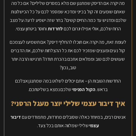
מה יקרה אם הדיסק שמתנגן שם מלא במסרים שליליים? אם כל מה
שאתם שומעים זה קול בכייני ומדכא שמספר לכם על כל הכישלונות
שלכם ומדגיש עד כמה החיים קשים? ברור שזה ישפיע לרעה על מצב
הרוח שלכם, אולי אפילו יגרום לכם
לחרדות
וחוסר ביטחון עצמי.
לעומת זאת, מה יקרה אם תוכלו להחליף דיסק? אם תשמיעו לעצמכם
קול נעים ומעצים שמזכיר לכם את כל ההצלחות שלכם, את הדברים
שעושים לכם טוב וממלאים אתכם בהכרת תודה? תרגישו הרבה יותר
טוב, נכון?
החדשות הטובות הן – אתם יכולים לשלוט במה שמתנגן אצלכם
בראש.
הקול הפנימי
שלכם נמצא בשליטתכם.
איך דיבור עצמי שלילי יוצר מעגל הרסני?
אנשים רבים, במיוחד כאלה שסובלים מחרדות, מתמודדים עם
דיבור
עצמי
שלילי שמלווה אותם בכל צעד.