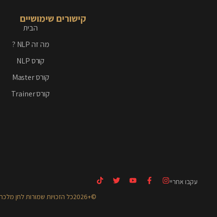
קישורים שימושיים
הבית
מה זה NLP ?
קורס NLP
קורס Master
קורס Trainer
עקבו אחריי
©+2026כל הזכויות שמורות לחן מלכה אקדמיה ומרכז להתפתחות ותודעה -בית הספר של החיים.