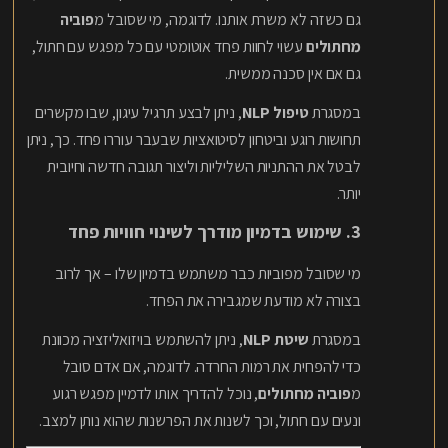
גם כשזה לא משרת אותנו. לדוגמה, מי שסובל מ
פוביה
מחתולים
עשוי לחוות פחד אוטומטי עם כל מפגש עם חתול,
גם אם אין סכנה ממשית.
במסגרת
טיפול NLP
, ניתן לבצע תרגיל עיגון, שבו מקשרים
תחושות רוגע וביטחון לסיטואציות שבעבר עוררו פחד. כך, ניתן
לבטל את ההתניות השליליות וליצור תגובה חדשה וחיובית
יותר.
3. שימוש בדמיון מודרך לשינוי חוויות פחד
מי שסובל מפוביות כבר משתמש בדמיון שלו – אך לרוב
בצורה לא מודעת שמגבירה את הפחד.
במסגרת
שיטת NLP
, ניתן להשתמש בויזואליזציה מכוונת
כדי להפחית את רמות החרדה. לדוגמה, אם אדם סובל
מ
פוביה מחתולים
, נוכל להדריך אותו לדמיין מפגש רגוע
ונעים עם חתול, וכך לשנות את הפרשנות שהוא נותן למצב.