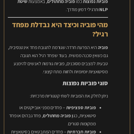
פוביות נפוצות
כמו
פוביה מחתולים
, באמצעות
שיטת
NLP
ותרגילי דמיון מודרך.
מהי פוביה וכיצד היא נבדלת מפחד
רגיל?
פוביה
היא הפרעת חרדה שגורמת לתגובת פחד אינטנסיבית,
גם כשאין סכנה ממשית. בעוד שפחד רגיל הוא תגובה
טבעית למצבים מסוכנים, פוביות גורמות לאנשים להימנע
מסיטואציות יומיומיות ולחוות מתח קיצוני.
סוגי פוביות נפוצות
ניתן לחלק את הפוביות לשתי קטגוריות מרכזיות:
פוביות ספציפיות
– פחדים מפני אובייקטים או
סיטואציות, כגון
פוביה מחתולים
, פחד גבהים או פחד
ממקומות סגורים.
פוביות חברתיות
– פחדים המתבטאים בסיטואציות