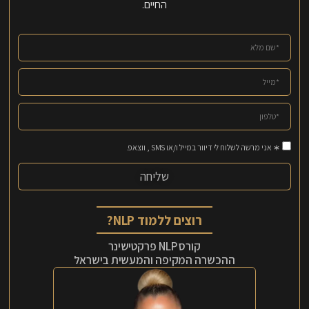
החיים.
∗ אני מרשה לשלוח לי דיוור במייל ו/או SMS , ווצאפ.
שליחה
רוצים ללמוד NLP?
קורס NLP פרקטישינר
ההכשרה המקיפה והמעשית בישראל