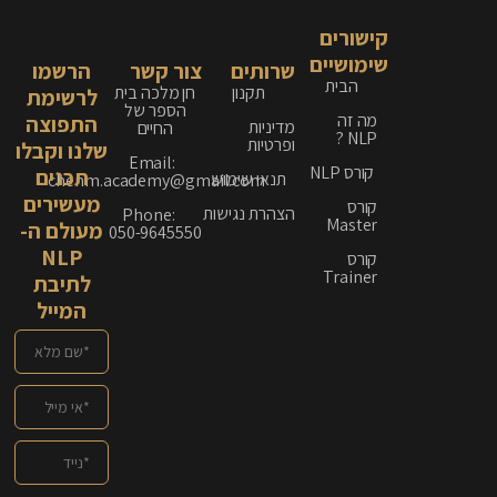
קישורים
שימושיים
שרותים
צור קשר
הרשמו
הבית
תקנון
חן מלכה בית
לרשימת
הספר של
מה זה
התפוצה
מדיניות
החיים
NLP ?
ופרטיות
שלנו וקבלו
Email:
קורס NLP
תכנים
תנאי שימוש
chenm.academy@gmail.com
מעשירים
קורס
הצהרת נגישות
Phone:
Master
מעולם ה-
050-9645550
NLP
קורס
Trainer
לתיבת
המייל