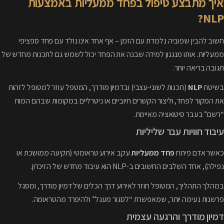
איך מתבצע טיפול בפחד ממעליות באמצעות
NLP?
חשוב להבין שפוביה נלמדת עם הזמן – אף אחד אינו נולד עם פחד ספציפי
ממעליות. אותו מנגנון למידה שבנה את הפחד יכול לשמש גם לתכנות מחדש של
תגובה בריאה יותר.
בשיטת
NLP
(תכנות לשוני-עצבי) ובדמיון מודרך, המטפל עוזר למטופל לזהות
את המקור לפחד, וליצור הקשרים חיוביים או ניטרליים במקומות שבהם המוח
“רשם” בעבר סיטואציה מאיימת.
עיבוד חוויות עבר שליליות
כאשר אדם פיתח
פחד ממעליות
עקב אירוע טראומטי (תקיעה ממושכת או
נפילה), אחד השלבים החשובים ב-NLP הוא עיבוד מחדש של הזיכרון.
במהלך התהליך, המטופל חוזר לאירוע דרך הכלים של דמיון מודרך, ומסגל
פרשנות נעימה יותר, שמאפשרת “לסגור מעגל” ולהיפרד מהטראומה.
דמיון מודרך והרגעה עצמית