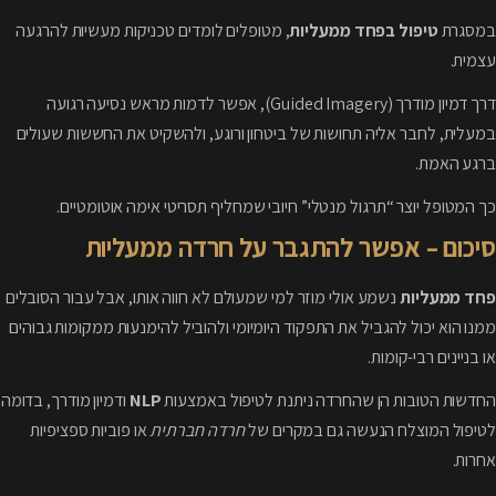
במסגרת
טיפול בפחד ממעליות
, מטופלים לומדים טכניקות מעשיות להרגעה
עצמית.
דרך דמיון מודרך (Guided Imagery), אפשר לדמות מראש נסיעה רגועה
במעלית, לחבר אליה תחושות של ביטחון ורוגע, ולהשקיט את החששות שעולים
ברגע האמת.
כך המטופל יוצר “תרגול מנטלי” חיובי שמחליף תסריטי אימה אוטומטיים.
סיכום – אפשר להתגבר על חרדה ממעליות
פחד ממעליות
נשמע אולי מוזר למי שמעולם לא חווה אותו, אבל עבור הסובלים
ממנו הוא יכול להגביל את התפקוד היומיומי ולהוביל להימנעות ממקומות גבוהים
או בניינים רבי-קומות.
החדשות הטובות הן שהחרדה ניתנת לטיפול באמצעות
NLP
ודמיון מודרך, בדומה
לטיפול המוצלח הנעשה גם במקרים של
חרדה חברתית
או פוביות ספציפיות
אחרות.