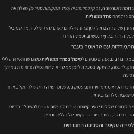
בדומה לאגורפוביה, גם
קלסטרופוביה (פחד ממקומות סגורים)
מעלה את
הסיכוי לפתח
פחד ממעליות.
הרעיון של שהיה בחלל קטן וצר עשוי לגרום לאדם להרגיש לכוד, מה שמוביל
לעלייה חדה בלחץ הנפשי ובתסמיני החרדה.
התמודדות עם טראומה בעבר
במקרים רבים, אנשים מגיעים ל
טיפול בפחד ממעליות
משום שחוו אירוע שלילי
חזק. לדוגמה, להיתקע במעלית לזמן ממושך או לחוות נפילה פתאומית במהלך
נסיעה.
הזיכרון הטראומטי מותיר חותם עמוק בנפש, וכך עולה החשש להיתקל באותה
סיטואציה מלחיצה בעתיד.
אפילו חוויות שליליות שאינן קשורות ישירות למעליות עשויות להשתלב בדפוס
החרדתי הזה, ולפתח פוביה בהקשר של חללים סגורים.
למידה עקיפה והסביבה החברתית