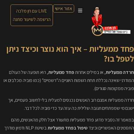
אזור אישי
LIVE עם חן מלכה
הרשמה לשיעור מתנה
פחד ממעליות – איך הוא נוצר וכיצד ניתן
לטפל בו?
חרדה ממעליות
, או במילים אחרות
פחד ממעליות
, היא תופעה של העולם
המודרני שאינה נכללת תחת השמות היווניים ה”רשמיים” (כמו פוביה מכלבים או
פוביה ממקומות סגורים).
חרדה ממעליות אמנם רוב האנשים נכנסים למעלית בלי לחשוב פעמיים, אך
ישנם מי שמפתחים תגובה שלילית כה עזה עד כדי פוביה לכל דבר.
במאמר זה נסביר מדוע פחד ממעליות מתעורר אצל חלק מהאנשים, מהם
התסמינים האפשריים וכיצד
טיפול בפחד ממעליות
בשיטת NLP ודמיון מודרך