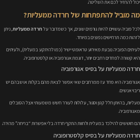
יכול להחזיר לכם את השליטה.
מה מוביל להתפתחות של חרדה ממעליות?
לכל פוביה עשויים להיות גורמים שונים, אך כשמדובר על
חרדה ממעליות
, ניתן
לזהות כמה תרחישים נפוצים במיוחד.
לעיתים הפוביה נובעת מאירוע טראומטי ישיר (כמו להיתקע במעלית), ולעיתים
היא קשורה לפחדים רחבים יותר, דוגמת אגורפוביה או קלסטרופוביה.
חרדה ממעליות על בסיס אגורפוביה
אגורפוביה היא פחד עז ממרחבים שאי אפשר לצאת מהם בקלות או שבהם יש
ריבוי אנשים.
מעליות, בהיותן חלל קטן וסגור, עלולות לעורר חשש משמעותי אצל הסובלים
מאגורפוביה.
הם חוששים להילכד במעלית ולחוות התקף חרדה בלי אפשרות “בריחה” מהירה.
חרדה ממעליות על בסיס קלסטרופוביה