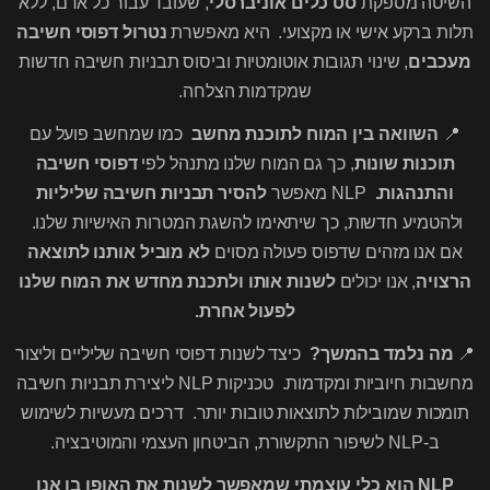
השיטה מספקת
סט כלים אוניברסלי
, שעובד עבור כל אדם, ללא
תלות ברקע אישי או מקצועי. היא מאפשרת
נטרול דפוסי חשיבה
מעכבים
, שינוי תגובות אוטומטיות וביסוס תבניות חשיבה חדשות
שמקדמות הצלחה.
📍
השוואה בין המוח לתוכנת מחשב
כמו שמחשב פועל עם
תוכנות שונות
, כך גם המוח שלנו מתנהל לפי
דפוסי חשיבה
והתנהגות.
NLP מאפשר
להסיר תבניות חשיבה שליליות
ולהטמיע חדשות, כך שיתאימו להשגת המטרות האישיות שלנו.
אם אנו מזהים שדפוס פעולה מסוים
לא מוביל אותנו לתוצאה
הרצויה
, אנו יכולים
לשנות אותו ולתכנת מחדש את המוח שלנו
לפעול אחרת.
📍
מה נלמד בהמשך?
כיצד לשנות דפוסי חשיבה שליליים וליצור
מחשבות חיוביות ומקדמות. טכניקות NLP ליצירת תבניות חשיבה
תומכות שמובילות לתוצאות טובות יותר. דרכים מעשיות לשימוש
ב-NLP לשיפור התקשורת, הביטחון העצמי והמוטיבציה.
NLP הוא כלי עוצמתי שמאפשר לשנות את האופן בו אנו