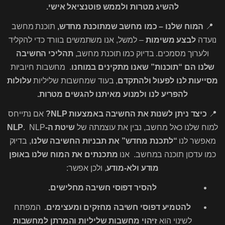
להשיג מטרות ולממש פוטנציאל אישי.
📍
המוח שלנו – כמו מחשב שמתוכנת מחדש,
תוכנת מחשב
נועדה
לבצע משימות
– למשל, אנו משתמשים בוורד כדי להקליד
ולערוך מסמכים. בדיוק כמו תוכנת מחשב,
תהליכי החשיבה
שלנו הם “תוכנות” שאנו מתקינים במוחנו
. מחשבות חיוביות
מסייעות לנו לפעול ולהתקדם
, בעוד שמחשבות שליליות
עלולות
להפריע לנו ולמנוע מאיתנו להגשים מטרות.
📍
כיצד ניתן לשנות את החשיבה באמצעות NLP?
אם נתייחס
למוח שלנו כאל מחשב, נבין את עוצמתה של
שיטת ה-NLP
. NLP
מאפשר לנו
“לתכנת מחדש” את תבניות החשיבה שלנו
, בדיוק
כמו עדכון תוכנה במחשב. אנו
מתכנתים את המוח שלנו באופן
מודע ולא-מודע
, ולכן אפשר:
להסיר דפוסי חשיבה מחלישים.
להטמיע דפוסי חשיבה מחזקים ומעצימים.
המפתח
לשינוי הוא
זיהוי מחשבות שליליות והמרתן למחשבות