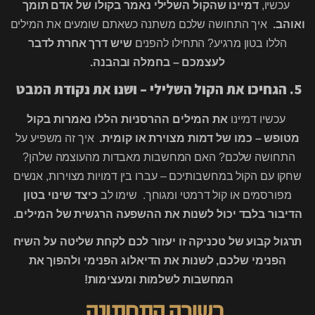
עכשיו,
דמיינו שהקול השלילי נאמר בקולו של אדם תומך
ואוהב.
איך התחושה שלכם משתנה כשאתם שומעים את המילים
הללו בטון מרגיע? התחילו להפנים
שיש דרך אחרת לדבר
לעצמכם – בחמלה ובהבנה.
5. הגחיכו את הקול השלילי – ושנו את נקודת המבט
עכשיו דמיינו
את המילים ההרסניות הללו נאמרות בקול
מטופש – כמו של דמות מצוירת או קומית.
איך זה משפיע על
התחושה שלכם? האם המחשבות מאבדות מהעוצמה שלהן?
שחקו עם הקול במחשבותיכם – עברו בין דמויות מצוירות, אנשים
מפורסמים או קול דרמטי ומגוחך. שימו לב
כיצד שינוי בטון
הדיבור בלבד יכול לשנות את ההשפעה הרגשית של המילים.
תרגול קבוע של טכניקה זו יעזור לכם לקחת שליטה על השיח
הפנימי שלכם, לשנות את הדיאלוג הפנימי ולהפוך את
המחשבות לשלמות ומעצימות!
בשורה התחתונה