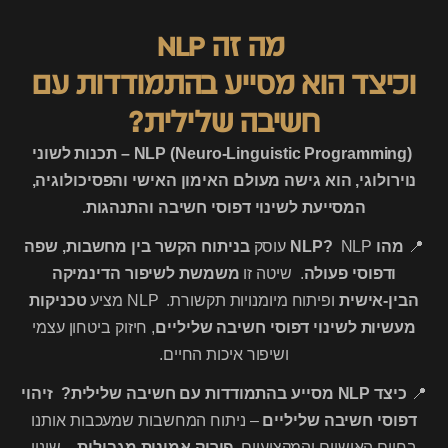
מה זה NLP
וכיצד הוא מסייע בהתמודדות עם
חשיבה שלילית?
NLP (Neuro-Linguistic Programming) – תכנות לשוני
נוירולוגי, הוא גישה מעולם האימון האישי והפסיכולוגיה,
המסייעת לשינוי דפוסי חשיבה והתנהגות.
📍
מהו NLP?
NLP עוסק
בניתוח הקשר בין מחשבות, שפה
ודפוסי פעולה
. שיטה זו
משמשת לשיפור הדינמיקה
הבין-אישית
ופיתוח מיומנויות תקשורת. NLP מציע
טכניקות
מעשיות לשינוי דפוסי חשיבה שליליים
, חיזוק ביטחון עצמי
ושיפור איכות החיים.
📍
כיצד NLP מסייע בהתמודדות עם חשיבה שלילית?
זיהוי
דפוסי חשיבה שליליים
– ניתוח המחשבות שמעכבות אותנו
בחיים האישיים והמקצועיים.
פירוק אמונות מגבילות
– שינוי