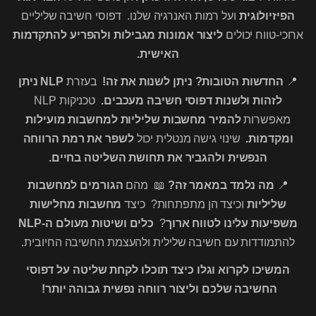
הפיזיולוגית
ועל רמות האנרגיה שלנו. דפוסי חשיבה שליליים
ארוכי-טווח יכולים
ליצור אמונות מגבילות ולהפריע להתקדמות
האישית.
📍
החדשות הטובות? ניתן לשנות את זה!
בעזרת
NLP ניתן
לזהות ולשנות דפוסי חשיבה מעכבים.
טכניקות NLP
מאפשרות
להמיר מחשבות שליליות למחשבות מועילות
ומקדמות.
שינוי גישה מנטלית יכול
לשפר את רמת הרווחה
הנפשית ולהגביר את תחושת השליטה בחיים.
📍
מה נלמד במאמר זה?
📖 מהם
הגורמים למחשבות
שליליות
וכיצד הן מתפתחות? כיצד
מחשבות מחלישות
משפיעות עלינו לטווח ארוך
?
כלים ושיטות מעולם ה-NLP
להתמודדות עם חשיבה שלילית ולהעצמת החשיבה החיובית.
המשיכו לקרוא וגלו כיצד תוכלו לקחת שליטה על דפוסי
החשיבה שלכם וליצור רווחה נפשית גבוהה יותר!