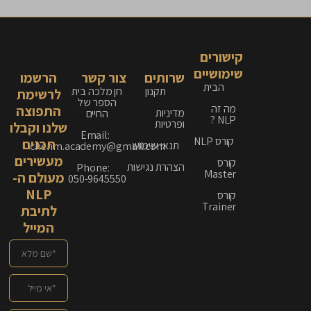
קישורים
שימושיים
שרותים
צור קשר
הרשמו
הבית
תקנון
חן מלכה בית
לרשימת
הספר של
מה זה
התפוצה
מדיניות
החיים
NLP ?
ופרטיות
שלנו וקבלו
Email:
קורס NLP
תכנים
תנאי שימוש
chenm.academy@gmail.com
מעשירים
קורס
הצהרת נגישות
Phone:
Master
מעולם ה-
050-9645550
NLP
קורס
Trainer
לתיבת
המייל