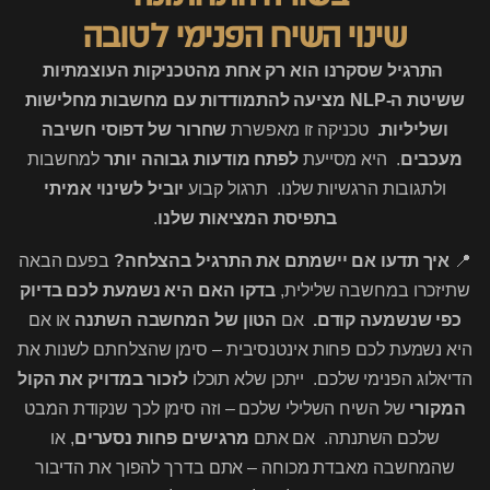
שינוי השיח הפנימי לטובה
התרגיל שסקרנו הוא רק אחת מהטכניקות העוצמתיות
ששיטת ה-NLP מציעה להתמודדות עם מחשבות מחלישות
ושליליות.
טכניקה זו מאפשרת
שחרור של דפוסי חשיבה
מעכבים
. היא מסייעת
לפתח מודעות גבוהה יותר
למחשבות
ולתגובות הרגשיות שלנו. תרגול קבוע
יוביל לשינוי אמיתי
בתפיסת המציאות שלנו
.
📍
איך תדעו אם יישמתם את התרגיל בהצלחה?
בפעם הבאה
שתיזכרו במחשבה שלילית,
בדקו האם היא נשמעת לכם בדיוק
כפי שנשמעה קודם.
אם
הטון של המחשבה השתנה
או אם
היא נשמעת לכם פחות אינטנסיבית – סימן שהצלחתם לשנות את
הדיאלוג הפנימי שלכם. ייתכן שלא תוכלו
לזכור במדויק את הקול
המקורי
של השיח השלילי שלכם – וזה סימן לכך שנקודת המבט
שלכם השתנתה. אם אתם
מרגישים פחות נסערים
, או
שהמחשבה מאבדת מכוחה – אתם בדרך להפוך את הדיבור