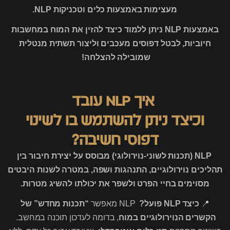
מעצימות באמצעות כלים וטכניקות NLP.
באמצעות NLP ניתן ללמוד כיצד להזין את המוח במחשבות
חיוביות, לבטל דפוסים מעכבים וליצור תשתית מנטלית
שמובילה להצלחה!
איך NLP עובד
וכיצד ניתן להשתמש בו לשינוי
דפוסי חשיבה?
NLP (תכנות לשוני-נוירולוגי) מבוסס על יצירת חיבור בין
תהליכים נוירולוגיים, התנהגות ושפה, במטרה לשנות היבטים
מסוימים בחיי הפרט ולשפר את יכולתו להשיג מטרות.
📍
כיצד NLP פועל?
NLP מאפשר
“תכנות מחדש” של
הקשרים הנוירולוגיים במוח
, בדומה לעדכון תוכנה במחשב.