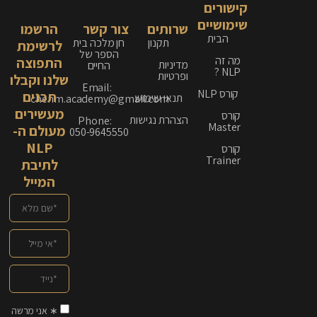
קישורים
שימושיים
שרותים
צור קשר
הרשמו
הבית
תקנון
חן מלכה בית
לרשימת
הספר של
מה זה
התפוצה
מדיניות
החיים
NLP ?
ופרטיות
שלנו וקבלו
Email:
קורס NLP
תכנים
תנאי שימוש
chenm.academy@gmail.com
מעשירים
קורס
הצהרת נגישות
Phone:
Master
מעולם ה-
050-9645550
NLP
קורס
Trainer
לתיבת
המייל
∗ אני מרשה