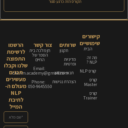
הקורס הזה כרגע סגור
קישורים
שימושיים
שרותים
צור קשר
הרשמו
הבית
תקנון
חן מלכה בית
לרשימת
הספר של
מה זה
התפוצה
מדיניות
החיים
NLP ?
ופרטיות
שלנו וקבלו
Email:
קורס NLP
תכנים
תנאי שימוש
chenm.academy@gmail.com
מעשירים
קורס
הצהרת נגישות
Phone:
Master
מעולם ה-
050-9645550
NLP
קורס
Trainer
לתיבת
המייל