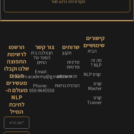
הקורס הזה כרגע סגור
קישורים
שימושיים
שרותים
צור קשר
הרשמו
הבית
תקנון
חן מלכה בית
לרשימת
הספר של
מה זה
התפוצה
מדיניות
החיים
NLP ?
ופרטיות
שלנו וקבלו
Email:
קורס NLP
תכנים
תנאי שימוש
chenm.academy@gmail.com
מעשירים
קורס
הצהרת נגישות
Phone:
Master
מעולם ה-
050-9645550
NLP
קורס
Trainer
לתיבת
המייל