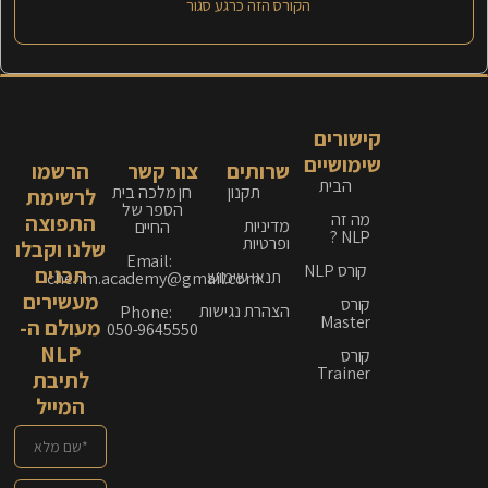
הקורס הזה כרגע סגור
קישורים
שימושיים
שרותים
צור קשר
הרשמו
הבית
תקנון
חן מלכה בית
לרשימת
הספר של
מה זה
התפוצה
מדיניות
החיים
NLP ?
ופרטיות
שלנו וקבלו
Email:
קורס NLP
תכנים
תנאי שימוש
chenm.academy@gmail.com
מעשירים
קורס
הצהרת נגישות
Phone:
Master
מעולם ה-
050-9645550
NLP
קורס
Trainer
לתיבת
המייל