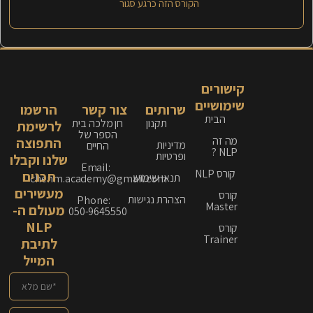
הקורס הזה כרגע סגור
קישורים
שימושיים
שרותים
צור קשר
הרשמו
הבית
תקנון
חן מלכה בית
לרשימת
הספר של
מה זה
התפוצה
מדיניות
החיים
NLP ?
ופרטיות
שלנו וקבלו
Email:
קורס NLP
תכנים
תנאי שימוש
chenm.academy@gmail.com
מעשירים
קורס
הצהרת נגישות
Phone:
Master
מעולם ה-
050-9645550
NLP
קורס
Trainer
לתיבת
המייל