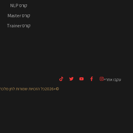
קורס NLP
קורס Master
קורס Trainer
עקבו אחריי
©+2026כל הזכויות שמורות לחן מלכה אקדמיה ומרכז להתפתחות ותודעה -בית הספר של החיים.