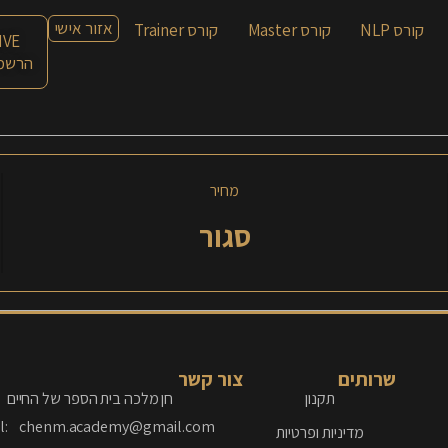
אזור אישי
קורס NLP
קורס Master
קורס Trainer
LIVE עם חן
הרשמה
מחיר
סגור
שרותים
צור קשר
תקנון
חן מלכה בית הספר של החיים
l: chenm.academy@gmail.com
מדיניות ופרטיות