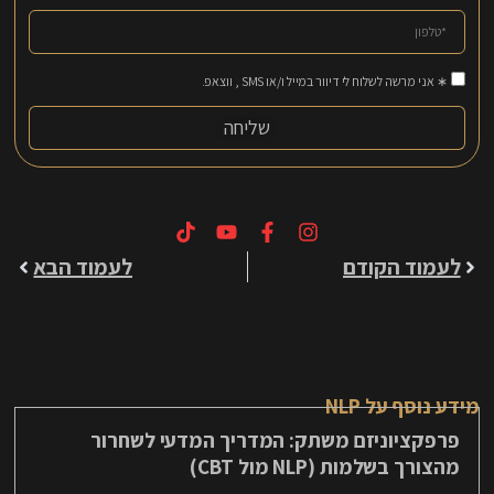
∗ אני מרשה לשלוח לי דיוור במייל ו/או SMS , ווצאפ.
שליחה
לעמוד הקודם
לעמוד הבא
מידע נוסף על NLP
פרפקציוניזם משתק: המדריך המדעי לשחרור
מהצורך בשלמות (NLP מול CBT)