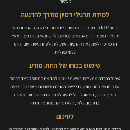
מעליות.
למידת תרגילי דמיון מודרך להרגעה
שיטת NLP ודמיון מודרך מציעות כלים רחבים להרגעת הגוף והנפש.
תרגילי דמיון מודרך מאפשרים למטופל להשתמש בכוחו היצירתי של
הדמיון כדי לשנות את ההתניות השליליות ולפתח גישה חיובית יותר
כלפי מעליות.
שימוש בכוחו של התת-מודע
טיפול בחרדה ממעליות בשיטת NLP מלמד את המטופל כיצד לרתום
את כוחו של התת-מודע כדי לייצר התניות חדשות וחיוביות לגבי נסיעה
במעלית. כך, המטופל יכול להגיע למצב שבו הוא נוסע במעלית
ברוגע ובשלווה, ללא תחושת פחד או חרדה.
לסיכום
חרדה ממעליות היא תופעה שיכולה להפריע לחיי היומיום של הסובלים