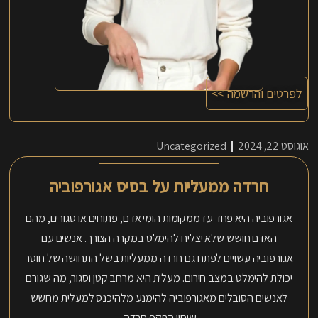
לפרטים והרשמה >>
אוגוסט 22, 2024
Uncategorized
חרדה ממעליות על בסיס אגורפוביה
אגורפוביה היא פחד עז ממקומות הומי אדם, פתוחים או סגורים, מהם
האדם חושש שלא יצליח להימלט במקרה הצורך. אנשים עם
אגורפוביה עשויים לפתח גם חרדה ממעליות בשל התחושה של חוסר
יכולת להימלט במצב חירום. מעלית היא מרחב קטן וסגור, מה שגורם
לאנשים הסובלים מאגורפוביה להימנע מלהיכנס למעלית מחשש
שיחוו התקף חרדה.