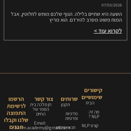
07/03/2026
השעה היא שתיים בלילה. הגוף שלכם מותש לחלוטין, אבל
המוח פשוט מסרב להירדם. הוא מריץ
לקרוא עוד >
קישורים
שימושיים
שרותים
צור קשר
הרשמו
הבית
תקנון
חן מלכה בית
לרשימת
הספר של
מה זה
התפוצה
מדיניות
החיים
NLP ?
ופרטיות
שלנו וקבלו
Email:
קורס NLP
תכנים
תנאי שימוש
chenm.academy@gmail.com