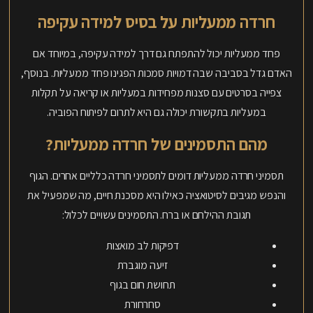
חרדה ממעליות על בסיס למידה עקיפה
פחד ממעליות יכול להתפתח גם דרך למידה עקיפה, במיוחד אם
האדם גדל בסביבה שבה דמויות סמכות הפגינו פחד ממעליות. בנוסף,
צפייה בסרטים עם סצנות מפחידות במעליות או קריאה על תקלות
במעליות בתקשורת יכולה גם היא לתרום לפיתוח הפוביה.
מהם התסמינים של חרדה ממעליות?
תסמיני חרדה ממעליות דומים לתסמיני חרדה כלליים אחרים. הגוף
והנפש מגיבים לסיטואציה כאילו היא מסכנת חיים, מה שמפעיל את
תגובת ההילחם או ברח. התסמינים עשויים לכלול:
דפיקות לב מואצות
זיעה מוגברת
תחושת חום בגוף
סחרחורת