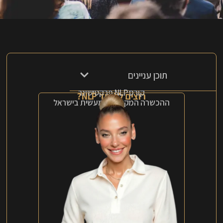
תוכן עניינים
קורס NLP פרקטישינר
רוצים ללמוד NLP?
ההכשרה המקיפה והמעשית בישראל