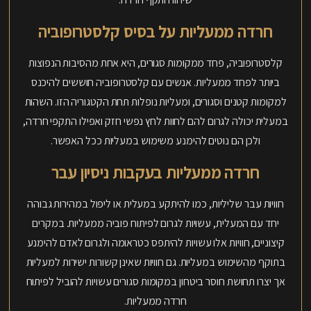
חרדה ממעליות על בסיס קלסטרופוביה
קלסטרופוביה, פחד ממקומות סגורים, היא אחת מהסיבות הנפוצות
ביותר לפחד ממעליות. אנשים עם קלסטרופוביה חוששים להיכנס
למקומות קטנים וסגורים, ומעליות נופלות תחת הקטגוריה הזו. השהות
במעלית יכולה לגרום להם לחוות לחץ נפשי חזק ואפילו התקפי חרדה,
ולכן הם נוטים להימנע משימוש במעליות ככל האפשר.
חרדה ממעליות בעקבות ניסיון עבר
חוויות עבר שליליות, כמו להיתקע במעלית או ליפול במהירות גבוהה
יחד עם המעלית, עשויות לגרום לפיתוח פוביה ממעליות. במקרים
קיצוניים, חוויות אלו עשויות להיתפס כטראומה ולגרום לאדם להימנע
בתוקף מהשימוש במעליות. גם חוויות שאינן קשורות ישירות למעליות
אך יצרו תחושת חוסר ביטחון במקומות סגורים עשויות להוביל לפיתוח
חרדה ממעליות.