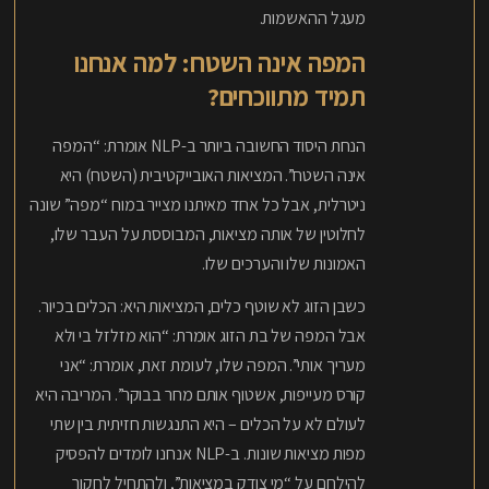
מעגל ההאשמות.
המפה אינה השטח: למה אנחנו
תמיד מתווכחים?
הנחת היסוד החשובה ביותר ב-NLP אומרת: “המפה
אינה השטח”. המציאות האובייקטיבית (השטח) היא
ניטרלית, אבל כל אחד מאיתנו מצייר במוח “מפה” שונה
לחלוטין של אותה מציאות, המבוססת על העבר שלו,
האמונות שלו והערכים שלו.
כשבן הזוג לא שוטף כלים, המציאות היא: הכלים בכיור.
אבל המפה של בת הזוג אומרת: “הוא מזלזל בי ולא
מעריך אותי”. המפה שלו, לעומת זאת, אומרת: “אני
קורס מעייפות, אשטוף אותם מחר בבוקר”. המריבה היא
לעולם לא על הכלים – היא התנגשות חזיתית בין שתי
מפות מציאות שונות. ב-NLP אנחנו לומדים להפסיק
להילחם על “מי צודק במציאות”, ולהתחיל לחקור