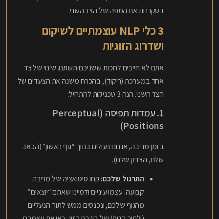
בסקרנות את המפה של הצד השני.
3 כלי NLP עוצמתיים לשיקום
ושדרוג הזוגיות
אתם לא חייבים לחכות ששניכם תשתנו. שינוי של צד
אחד במערכת (ריקוד), בהכרח משנה את הצעדים של
הצד השני. הנה 3 טכניקות להתחיל:
1. עמדות תפיסה (Perceptual
Positions)
בזמן מריבה, אנחנו נעולים בתוך “גוף ראשון” (הכאב
שלנו, הצדק שלנו).
התרגול שלכם:
קחו סיטואציה של מריבה
קבועה. עצמו עיניים ודמיינו שאתם “יוצאים”
מהגוף שלכם, ונכנסים ממש לתוך הנעליים
(ולתוך הגוף) של בן/בת הזוג. ראו את עצמכם