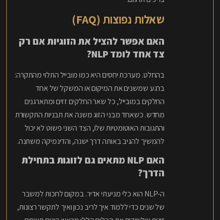
שאלות נפוצות (FAQ)
האם אפשר להציל את הזוגיות אם רק
צד אחד לומד NLP?
בהחלט. מערכת יחסים היא כמו מובייל התלוי מהתקרה:
ברגע שמשנים את המיקום או המשקל של אחד
החלקים במובייל, כל שאר החלקים זזים ומתארגנים
מחדש. כשאחד מבני הזוג משנה את תבניות התקשורת
והתגובות האוטומטיות שלו, הצד השני פשוט לא יכול
להמשיך להגיב באותה דרך ישנה, והדינמיקה משתנה.
האם NLP מתאים גם לזוגות בתחילת
הדרך?
ה-NLP הוא כלי מניעתי אדיר. במקום לחכות למשבר
של שנים כדי ללמוד איך לריב נכון ואיך לתקשר רצונות,