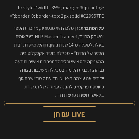
<hr style=”width: 35%; margin: 30px auto;
border: 0; border-top: 2px solid #C29957FE;”>
על המחברת:
חן מלכה היא מנטורית, מחברת הספר
‘משחק החיים’, ו-NLP Master Trainer בינלאומית
בעלת למעלה מ-14 שנות ניסיון. חן היא מייסדת “בית
הספר של החיים” – מכללת בוטיק אקסקלוסיבית
המעניקה יחס אישי וכלים להתפתחות אישית ותודעה
גבוהה. תוכניות הלימוד במכללה משלבות בצורה
ייחודית את עוצמת ה-NLP יחד עם לימודי שפת גוף
כתוספת פרקטית, להבנה עמוקה של תקשורת
בינאישית ויצירת פריצות דרך.
LIVE עם חן