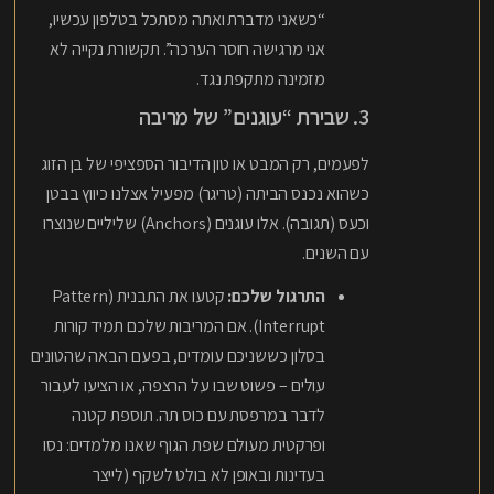
“כשאני מדברת ואתה מסתכל בטלפון עכשיו,
אני מרגישה חוסר הערכה”. תקשורת נקייה לא
מזמינה מתקפת נגד.
3. שבירת “עוגנים” של מריבה
לפעמים, רק המבט או טון הדיבור הספציפי של בן הזוג
כשהוא נכנס הביתה (טריגר) מפעיל אצלנו כיווץ בבטן
וכעס (תגובה). אלו עוגנים (Anchors) שליליים שנוצרו
עם השנים.
התרגול שלכם:
קטעו את התבנית (Pattern
Interrupt). אם המריבות שלכם תמיד קורות
בסלון כששניכם עומדים, בפעם הבאה שהטונים
עולים – פשוט שבו על הרצפה, או הציעו לעבור
לדבר במרפסת עם כוס תה. תוספת קטנה
ופרקטית מעולם שפת הגוף שאנו מלמדים: נסו
בעדינות ובאופן לא בולט לשקף (לייצר