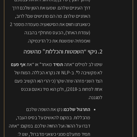
דרך העיניים שלהם. שמעו את הטון שלכם דרך
האוזניים שלהם. מה הם מרגישים שם? לרוב,
כשאנחנו חווים את הסיטואציה מעמדה מספר 2
(עמדת האחר), הכעס מתחלף בהבנה
ואמפתיה שמשנות את כל הדינמיקה.
2. ניקוי “השמטות והכללות” מהשפה
שימו לב למילים “אתה
תמיד
מאחר” או “את
אף פעם
לא מקשיבה לי”. ב-NLP זה נקרא הכללה. המוח של
הצד השני מזהה שזה שקר (כי הרי הוא הקשיב פעם
אחת לפחות ב-2018), ולכן הוא מיד נאטם ונכנס
למגננה.
התרגול שלכם:
נקו את השפה שלכם
מהכללות. במקום להאשים על בסיס העבר,
דברו על ההווה ועל החוויה שלכם. במקום: “אתה
תמיד מתעלם ממני כשאני מדברת”, שנו ל: