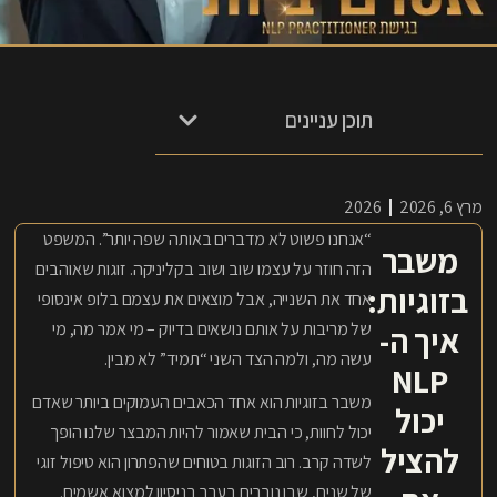
תוכן עניינים
מרץ 6, 2026
2026
“אנחנו פשוט לא מדברים באותה שפה יותר”. המשפט
משבר
הזה חוזר על עצמו שוב ושוב בקליניקה. זוגות שאוהבים
בזוגיות:
אחד את השנייה, אבל מוצאים את עצמם בלופ אינסופי
של מריבות על אותם נושאים בדיוק – מי אמר מה, מי
איך ה-
עשה מה, ולמה הצד השני “תמיד” לא מבין.
NLP
משבר בזוגיות הוא אחד הכאבים העמוקים ביותר שאדם
יכול
יכול לחוות, כי הבית שאמור להיות המבצר שלנו הופך
להציל
לשדה קרב. רוב הזוגות בטוחים שהפתרון הוא טיפול זוגי
של שנים, שבו נוברים בעבר בניסיון למצוא אשמים.