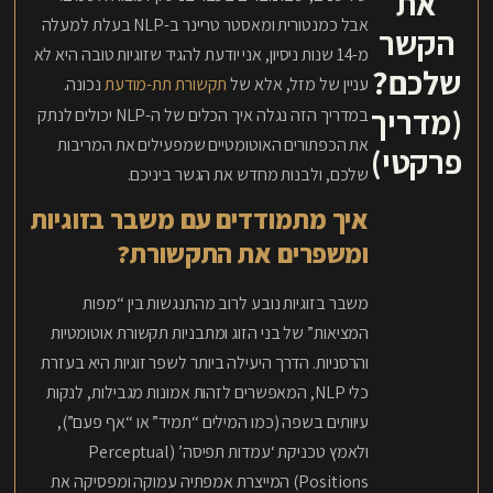
את
אבל כמנטורית ומאסטר טריינר ב-NLP בעלת למעלה
הקשר
מ-14 שנות ניסיון, אני יודעת להגיד שזוגיות טובה היא לא
שלכם?
עניין של מזל, אלא של
תקשורת תת-מודעת
נכונה.
(מדריך
במדריך הזה נגלה איך הכלים של ה-NLP יכולים לנתק
את הכפתורים האוטומטיים שמפעילים את המריבות
פרקטי)
שלכם, ולבנות מחדש את הגשר ביניכם.
איך מתמודדים עם משבר בזוגיות
ומשפרים את התקשורת?
משבר בזוגיות נובע לרוב מהתנגשות בין “מפות
המציאות” של בני הזוג ומתבניות תקשורת אוטומטיות
והרסניות. הדרך היעילה ביותר לשפר זוגיות היא בעזרת
כלי NLP, המאפשרים לזהות אמונות מגבילות, לנקות
עיוותים בשפה (כמו המילים “תמיד” או “אף פעם”),
ולאמץ טכניקת ‘עמדות תפיסה’ (Perceptual
Positions) המייצרת אמפתיה עמוקה ומפסיקה את