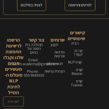
לפרטים והרשמה
לצפיה בסילבוס
קישורים
שימושיים
שרותים
צור קשר
הרשמו
הבית
תקנון
חן מלכה בית
לרשימת
הספר של
מה זה
התפוצה
מדיניות
החיים
NLP ?
ופרטיות
שלנו וקבלו
Email:
קורס NLP
תכנים
תנאי שימוש
chenm.academy@gmail.com
מעשירים
קורס
הצהרת נגישות
Phone:
Master
מעולם ה-
050-9645550
NLP
קורס
Trainer
לתיבת
המייל