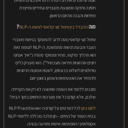
זוגות שלומדים את הכלים הללו מראש בונים תשתית
חסינה וחזקה שמונעת משברים עתידיים ומייצרת
פתיחות והבנה מהיום הראשון.
מה
?
ההבדל בין טיפול זוגי קלאסי לגישת ה-NLP
טיפול זוגי קלאסי נוטה לרוב להתמקד בניתוח משברי
העבר והבעת רגשות מתמשכת. ה-NLP לעומת זאת
הוא תהליך פרקטי, מהיר וממוקד מטרה (“איך אנחנו
רוצים שהזוגיות תיראה מעכשיו?”). הוא מעניק כלים
נוירולוגיים לשלוט בכעסים, לשנות אמונות הרסניות
ולהחזיר את האינטימיות והאמון באופן יזום.
מוכנים ללמוד את השפה שתשנה לא רק את הקריירה
שלכם, אלא קודם כל את מערכות היחסים בתוך הבית?
לחצו כאן
לכל הפרטים על קורס ה-NLP Practitioner
בבית הספר של החיים – חן מלכה מכללה ללימודי NLP
אקסלוסיבי התפתחות אישית ותודעה גבוהה.