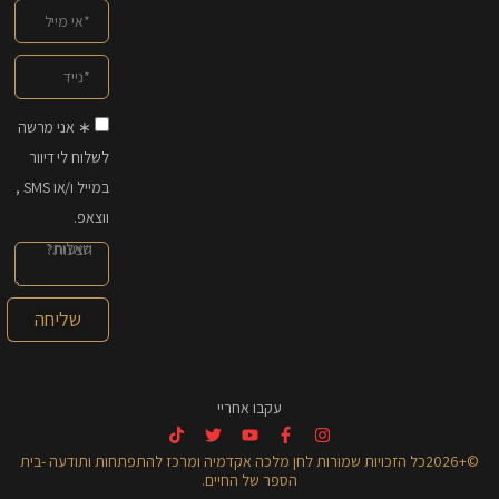
∗ אני מרשה
לשלוח לי דיוור
במייל ו/או SMS ,
ווצאפ.
שליחה
עקבו אחריי
©+2026כל הזכויות שמורות לחן מלכה אקדמיה ומרכז להתפתחות ותודעה -בית
הספר של החיים.