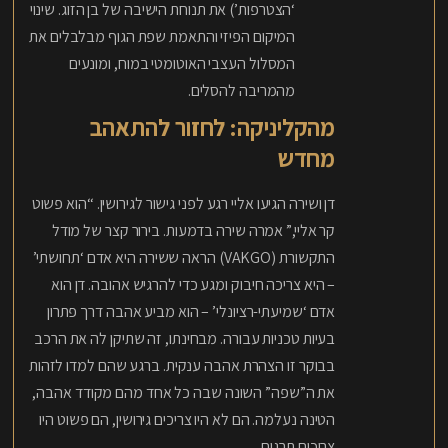
‘הצטרפות’) את תנוחת הישיבה של בן הזוג. שינוי
המיקום הפיזי והתאמת שפת הגוף מבלבלים את
המסלול העצבי האוטומטי במוח, ומונעים
מהמריבה להסלים.
מהקליניקה: לחזור להתאהב
מחדש
דן ושירה הגיעו אליי רגע לפני גישור לגירושין. “הוא פשוט
קר אליי,” אמרה שירה בדמעות. בירור קצר של מודל
התקשורת (VAKGO) הראה ששירה היא אדם ‘תחושתי’
– היא צריכה חיבוק ומגע כדי להרגיש אהובה. דן הוא
אדם ‘שמיעתי-רציונלי’ – הוא מביע אהבה דרך פתרון
בעיות טכניות עבורה. מבחינתו, זה שתיקן לה את הרכב
בבוקר זו הצהרת אהבה ענקית. ברגע שהם למדו לזהות
את ה”שפה” השונה שבה כל אחד מהם מקודד אהבה,
הטינה נעלמה. הם לא היו צריכים גירושין, הם פשוט היו
צריכים תרגום.