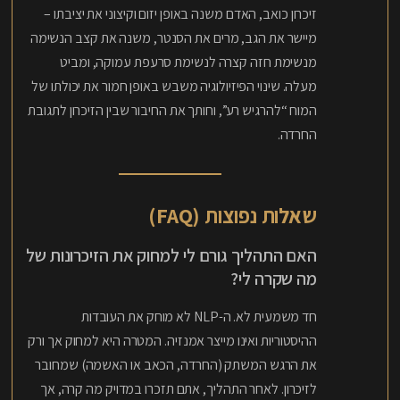
זיכרון כואב, האדם משנה באופן יזום וקיצוני את יציבתו –
מיישר את הגב, מרים את הסנטר, משנה את קצב הנשימה
מנשימת חזה קצרה לנשימת סרעפת עמוקה, ומביט
מעלה. שינוי הפיזיולוגיה משבש באופן חמור את יכולתו של
המוח “להרגיש רע”, וחותך את החיבור שבין הזיכרון לתגובת
החרדה.
שאלות נפוצות (FAQ)
האם התהליך גורם לי למחוק את הזיכרונות של
מה שקרה לי?
חד משמעית לא. ה-NLP לא מוחק את העובדות
ההיסטוריות ואינו מייצר אמנזיה. המטרה היא למחוק אך ורק
את הרגש המשתק (החרדה, הכאב או האשמה) שמחובר
לזיכרון. לאחר התהליך, אתם תזכרו במדויק מה קרה, אך