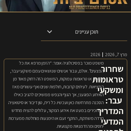
תוכן עניינים
מרץ 7, 2026
2026
משפט מוכר בפסיכולוגיה אומר: “הזמן מרפא את כל
שחרור
הפצעים”. אולם, עבור אנשים שנושאים עמם משקעי עבר,
טראומות
פגיעות או טראומות עמוקות, המשפט הזה רחוק מאוד מן
המציאות. לעיתים קרובות, חולפות שנים ואף עשורים מאז
ומשקעי
האירוע הפוגעני, אך הגוף והנפש ממשיכים להגיב כאילו
עבר:
הסכנה מתרחשת כאן ועכשיו. כל ריח, טון דיבור או סיטואציה
המדריך
שמזכירים במעט את אירוע המקור, עלולים להצית מחדש
חרדה משתקת, התקף זעם או הימנעות מוחלטת ממערכות
המדעי
יחסים ומהזדמנויות מקצועיות.