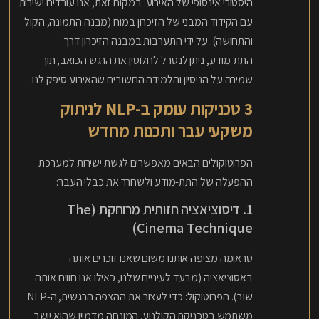
היסטורי אינסופי של האירוע. במקום זאת, אנו עובדים ישירות
עם הקידוד המבני של הזיכרון במוח (מבנה התמונה, הקול
והתחושה). על ידי התערבות במבנה הזיכרון דרך
התת-מודע, ניתן לנטרל לחלוטין את הרגש הכואב, תוך
שמירה על הניסיון והלמידה החשובים שהאירוע סיפק לנו.
3 טכניקות עומק ב-NLP לניתוק
משקעי עבר ותכנות מחדש
הפרוטוקולים הבאים מאפשרים לגשת ישירות למערכת
ההפעלה של התת-מודע ולשחרר את כבלי העבר:
1. דיסוציאציה חזותית מרוחקת (The
Cinema Technique)
טראומה מציפה אותנו משום שאנו זוכרים אותה
באסוציאציה (מבעד לעיניים שלנו, כאילו אנו חווים אותה
שוב). הפרוטוקול: כדי לעצור את ההצפה הרגשית, ה-NLP
משתמש בטכניקת הקולנוע. המונחה מדמיין שהוא יושב