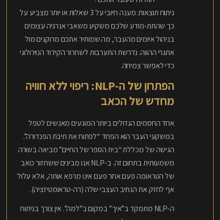
ניתוח תוצאות: מענה חיובי על 3 שאלות או יותר מצביע על
כך שהתת-מודע שלכם משקיע משאבי אנרגיה עצומים
בניהול איומים מהעבר, מה שמותיר אתכם מרוקנים מול
אתגרי ההווה. נדרשת התערבות לשחרור הקידוד הנוירולוגי
כדי לאפשר צמיחה.
הפתרון של ה-NLP: ריפוי ללא חוויה
מחדש של הכאב
אחד החסמים הגדולים ביותר המונעים מאנשים לטפל
במשקעי העבר הוא הפחד “לפתוח את תיבת הפנדורה”.
הגישה של מכללת “בית הספר של החיים” מביאה בשורה
משמעותית בתחום זה. ב-NLP אנו מבינים ששחזור כואב
של הטראומה פעם אחר פעם אינו מרפא אותה, אלא עלול
אף לחזק את הנתיב העצבי שלה (רה-טראומטיזציה).
ה-NLP מתמקד ב”איך” במקום ב”למה”. אין צורך בניתוח