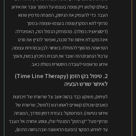
באולם קולנוע ריק וצופה בעצמו על המסך עובר את אירוע
העבר. כדי להעמיק את הניתוק, המונחה מדמיין שהוא
מרחף לתא המקרין וצופה בעצמו-שצופה-במסך
(דיסוציאציה כפולה). מהמרחק הכפול הזה, האמיגדלה
אינה מקבלת איתות של סכנה, ואפשר להריץ את סרט
הטראומה מהסוף להתחלה בשחור-לבן ובמהירות עצומה.
ערבול הנתונים הזה שובר את תבנית הזיכרון במוח, והופך
אירוע טראומטי לעובדה היסטורית נטולת כאב.
2. טיפול בקו הזמן (Time Line Therapy)
לאיתור שורש הבעיה
לעיתים, משקע כבד בהווה יושב על שרשרת של זיכרונות
כואבים שכולם קשורים לאותו רגש (למשל, שרשרת של
אירועי נטישה). הפרוטוקול: בעזרת דמיון מודרך, המונחה
מרחף מעל “קו הזמן” המנטלי שלו, ונוסע אחורה אל העבר
עד לאירוע המקור (הפעם הראשונה שבה נחווה הרגש),