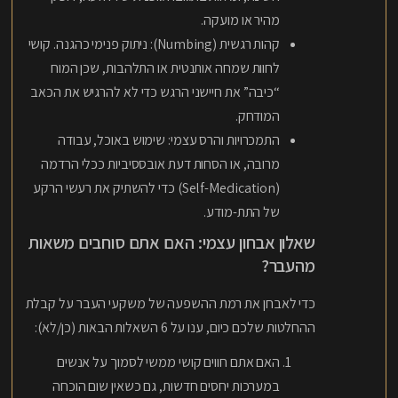
מהיר או מועקה.
קהות רגשית (Numbing): ניתוק פנימי כהגנה. קושי
לחוות שמחה אותנטית או התלהבות, שכן המוח
“כיבה” את חיישני הרגש כדי לא להרגיש את הכאב
המודחק.
התמכרויות והרס עצמי: שימוש באוכל, עבודה
מרובה, או הסחות דעת אובססיביות ככלי הרדמה
(Self-Medication) כדי להשתיק את רעשי הרקע
של התת-מודע.
שאלון אבחון עצמי: האם אתם סוחבים משאות
מהעבר?
כדי לאבחן את רמת ההשפעה של משקעי העבר על קבלת
ההחלטות שלכם כיום, ענו על 6 השאלות הבאות (כן/לא):
האם אתם חווים קושי ממשי לסמוך על אנשים
במערכות יחסים חדשות, גם כשאין שום הוכחה