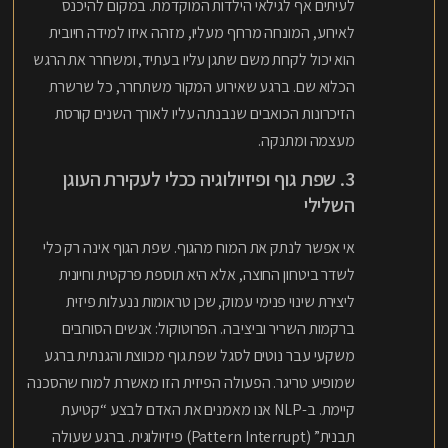
לעיתים אף לגילאי הילדות המוקדמת. במקום להיכנס
לאירוע, המונחה מרחף מעליו, מזהה איזו למידה חיובית
הוא יכול לקחת משם שתגן עליו בעתיד, ומשחרר את הרגש
הכלוא שם. ברגע שאירוע המקור משתחרר, כל שרשרת
הזיכרונות הכואבים שנבנתה עליו לאורך השנים קורסת
מעצמה ומתנקה.
3. שפת גוף ופיזיולוגיה ככלי לעקירת העוגן
השלילי
אי אפשר לנתק את המוח מהגוף. שפת הגוף אינה רק כלי
לשדר ביטחון החוצה, אלא היא תוספת פרקטית וחיונית
ליצירת שינוי פנימי עמוק, שכן טראומות ננעלות פיזית
ברקמות השריר וביציבה. הפרוטוקול: אנשים הסוחבים
משקעי עבר נוטים לסגל שפת גוף מכווצת והגנתית ברגע
שמופיע טריגר. הפעולה הפיזית הזו מאשרת למוח שהסכנה
קיימת. ב-NLP אנו מאמנים את האדם לבצע “קטיעת
תבנית” (Pattern Interrupt) פיזיולוגית. ברגע שעולה