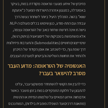
מזיכרון של אירוע פוגעני. טראומה מקודדת במוח, בעיקר
באמיגדלה, כמנגנון אזהרה הישרדותי הפועל כ”אזעקת
שווא” בהווה. התהליך היעיל ביותר לשחרור נעשה דרך
עבודה עם התת-מודע, כגון שימוש בכלים מעולם ה-NLP.
גישה זו אינה דורשת שחזור כואב של הטראומה עצמה,
אלא משתמשת בטכניקות של דיסוציאציה (ניתוק רגשי),
שינוי ייצוגים חושיים (Submodalities) והתערבות פיזיולוגית
דרך שפת גוף, כדי לשכתב את אופן הקידוד של הזיכרון
ולהחזיר את תחושת השליטה והביטחון למערכת העצבים.
האנטומיה של הטראומה: מדוע העבר
מסרב להישאר בעבר?
כדי להבין את הקושי להשתחרר ממשקעי עבר, עלינו
להתבונן על חלוקת התפקידים במוח בזמן משבר. כאשר
אדם חווה אירוע המאיים על שלמותו הפיזית או הרגשית
(מתאונת דרכים ועד השפלה פומבית בילדות), המוח נכנס