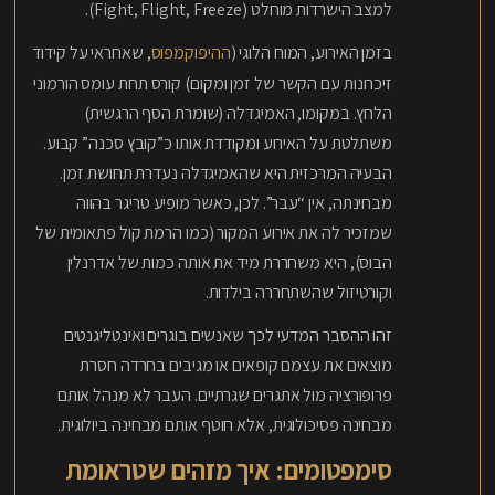
למצב הישרדות מוחלט (Fight, Flight, Freeze).
בזמן האירוע, המוח הלוגי (
ההיפוקמפוס
, שאחראי על קידוד
זיכרונות עם הקשר של זמן ומקום) קורס תחת עומס הורמוני
הלחץ. במקומו, האמיגדלה (שומרת הסף הרגשית)
משתלטת על האירוע ומקודדת אותו כ”קובץ סכנה” קבוע.
הבעיה המרכזית היא שהאמיגדלה נעדרת תחושת זמן.
מבחינתה, אין “עבר”. לכן, כאשר מופיע טריגר בהווה
שמזכיר לה את אירוע המקור (כמו הרמת קול פתאומית של
הבוס), היא משחררת מיד את אותה כמות של אדרנלין
וקורטיזול שהשתחררה בילדות.
זהו ההסבר המדעי לכך שאנשים בוגרים ואינטליגנטים
מוצאים את עצמם קופאים או מגיבים בחרדה חסרת
פרופורציה מול אתגרים שגרתיים. העבר לא מנהל אותם
מבחינה פסיכולוגית, אלא חוטף אותם מבחינה ביולוגית.
סימפטומים: איך מזהים שטראומת