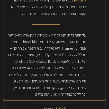
לחצו כאן
לכל הפרטים על קורס ה-NLP Practitioner
בבית הספר של החיים – חן מלכה: מכללה ללימודי NLP
אקסקלוסיביים, התפתחות אישית ותודעה גבוהה.
על המחברת:
חן מלכה היא מומחית לתקשורת תת-מודעת,
מחברת הספר ‘משחק החיים’, ו-International Master
Trainer for NLP. היא מייסדת “בית הספר של החיים” –
מכללה ללימודי NLP אקסקלוסיביים, המוכרת על ידי ארגוני
ה-NLP הבינלאומיים (ABNLP, NLP Global Body)
ולשכת ה-NLP הישראלית. עם למעלה מ-14 שנות ניסיון,
תוכניות הלימוד במכללה משלבות באופן בלעדי כלי שפת
גוף ותקשורת נוירולוגית, ומכשירות מנחים ואנשי מקצוע
לייצר תהליכי עומק, לעקור אמונות וטראומות מהשורש,
ולחולל פריצות דרך משמעותיות בחיים.
LIVE עם חן