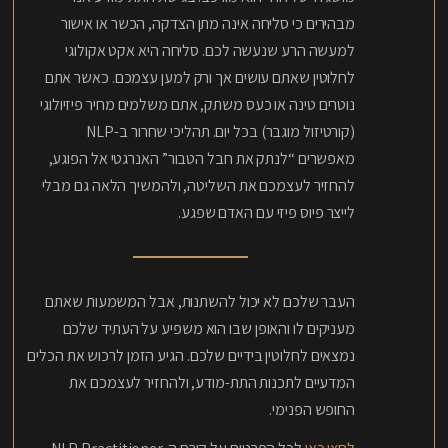
מבהירים כי סליחה אינה מתן הצדקה, הכשר או אישור
למעשה הרע שנעשה לכם. סליחה היא אקט אקולוגי
לחלוטין שאתם עושים אך ורק למען עצמכם. כאשר אתם
נוטרים טינה או כעס משתק, אתם משלמים מחיר פיזיולוגי
(קורטיזול מוגבר) בכל יום. תהליכי שחרור ב-NLP
מאפשרים “לנתק את חבל הטבור” האנרגטי אל הפוגע,
להחזיר לעצמכם את השליטה, ולהמשיך הלאה גם מבלי
לייצר פיוס פיזי עם האדם שפגע.
העבר שלכם לא יכול להשתנות, אבל המשמעות שאתם
מעניקים לו והאופן שבו הוא משפיע על העתיד שלכם
נמצאים לחלוטין בידיים שלכם. הגיע הזמן לרכוש את הכלים
המדעיים לתכנות התת-מודע, ולהחזיר לעצמכם את
החופש הפנימי.