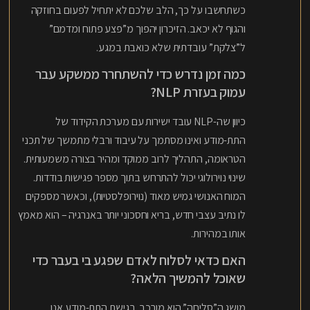
כשתחשבו על כך, הלב שלכם לא יתחיל לפעום בחוזקה
והגוף לא יכאב. הזיכרון יהפוך מ”פצע פתוח ומדמם”
ל”צלקת” עובדתית שלא כואבת במגע.
כמה זמן נדרש כדי להשתחרר ממשקע עבר
עמוק בעזרת NLP?
כיוון שה-NLP עובד ישירות עם מערכת הקידוד של
התת-מודע ואינו מסתמך על עיבוד ורבלי מתמשך של תכני
הטראומה, התהליך לרוב ממוקד ומהיר בצורה משמעותית.
שינוי נוירולוגי יכול להתרחש בתוך מספר פגישות בודדות.
המוח האנושי גמיש מאוד (נוירופלסטיות), וכאשר מספקים
לו נתיב עצבי חדש, בריא וחסכוני יותר באנרגיה – הוא מאמץ
אותו במהירות.
האם כדאי לסלוח לאדם שפגע בי בעבר כדי
שאוכל להמשיך הלאה?
מושג ה”סליחה” הוא מורכב. בגישת התת-מודע אנו