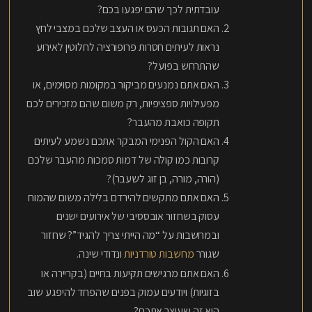
עובדתית לכך שהם יפגעו בכם?
האם תגובות הכעס או העצב שלכם במצבי לחץ
נראות לעיתים חסרות פרופורציה לחלוטין לאירוע
שהתרחש בפועל?
האם אתם נמנעים מביקור במקומות מסוימים, או
מפעילויות ספציפיות, רק משום שהם מזכירים לכם
תקופה כואבת מהעבר?
האם הקול הפנימי המבקר אתכם נשמע לעיתים
קרובות כמו קולה של דמות סמכות מהעבר שלכם
(הורה, מורה, בן זוג לשעבר)?
האם אתם מתקשים להירדם בלילה משום שהמוח
עסוק בשחזור אובססיבי של אירועים ישנים
ובמחשבות על “מה הייתי צריך להגיד”? שחזור
שגורר
מחשבות טורדניות
ונדודי שינה.
האם אתם מרגישים תקיעות בחיים (בקריירה או
בזוגיות) ויודעים עמוק בפנים שהפחד להיפגע שוב
הוא זה שעוצר אתכם?