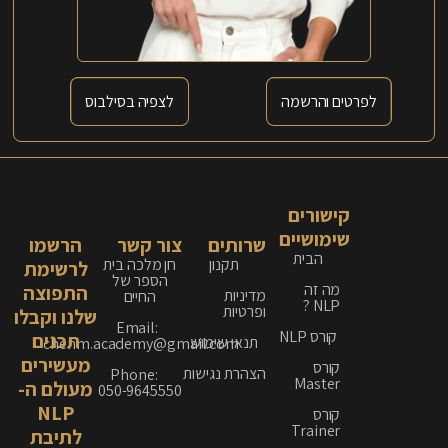
לפרטים והרשמה
לצפיה בסילבוס
קישורים
שימושיים
שרותים
צור קשר
הרשמו
הבית
תקנון
חן מלכה בית
לרשימת
הספר של
מה זה
התפוצה
מדיניות
החיים
NLP ?
ופרטיות
שלנו וקבלו
Email:
קורס NLP
תכנים
תנאי שימוש
chenm.academy@gmail.com
מעשירים
קורס
הצהרת נגישות
Phone:
Master
מעולם ה-
050-9645550
NLP
קורס
Trainer
לתיבת