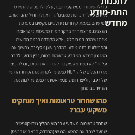
לתכנות
כדי להשתחרר ממשקעי העבר, עלינו להפסיק להתייחס
התת-מודע
אליהם כאל “זיכרונות כואבים” גרידא, ולהתחיל להבין אותם
מחדש
כפי שהם באמת: קידודים נוירולוגיים נוקשים במערכת
העצבים. פריצות דרך בחקר המוח מדגימות כי טראומה
אינה נשמרת במוח הלוגי, אלא מקודדת ברמה החושית
והפיזיולוגית בתת-מודע. במדריך עוגן מקיף זה, נחשוף את
המנגנון המדעי המקבע טראומות במוח, נבין מדוע “לדבר
על זה” לא תמיד מספיק כדי לשחרר את הכאב, ונגלה כיצד
ארגז הכלים של ה-NLP מאפשר למחוק את הקידוד הרגשי
של העבר, ולייצר חופש פנימי אמיתי המאפשר לנווט את
העתיד בביטחון.
מהו שחרור טראומות ואיך מנתקים
משקעי עבר?
שחרור טראומות ומשקעי עבר הוא תהליך נוירו-קוגניטיבי
שנועד לנתק את המטען הרגשי (החרדה, הכאב או הכעס)