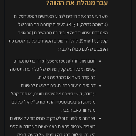
עבר מנהלת את ההווה?
משקעי עבר אינם חייבים לנבוע מאירועים קטסטרופליים
(טראומה גדולה, Big T). לעיתים קרובות הם תוצר של
הצטברות אירועי דחייה או ביקורת מתמשכים (טראומה
קטנה, Small t). להלן הדפוסים המעידים על כך שמערכת
העצבים שלכם כבולה לעבר:
תגובתיות יתר (Hyperarousal): דריכות מתמדת,
קפיצה מכל רעש קטן, ופירוש של כל הערה תמימה
כביקורת קשה או כמתקפה אישית.
דפוסי הימנעות כרוניים: סירוב לגשת לראיונות
עבודה, קושי ביצירת אינטימיות וזוגיות, או פחד קהל
משתק, הנובעים מניסיון התת-מודע “להגן” עליכם
משחזור כאב העבר.
זיכרונות פולשניים ופלשבקים: מחשבות על אירועים
כואבים שצפות פתאום באמצע יום העבודה או לפני
השינה, ומלוות בתגובה גופנית של הזעה, דופק