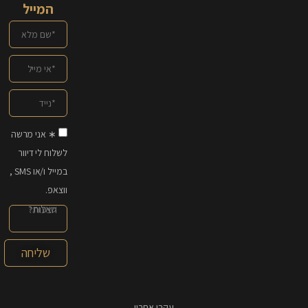
המייל
∗ אני מרשה
לשלוח לי דיוור
במייל ו/או SMS ,
ווצאפ.
שליחה
עקבו אחריי