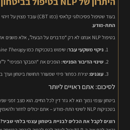
היתרון של NLP בטיפול בביטחון עצמי
בעוד שטיפול פסיכולוגי קלאסי (כמו CBT) עובד מצוין על זיהוי דפוסי חשיבה, ה-NLP לוקח את זה צעד אחד עמוק יותר – אל
התת-מודע
.
בטיפול NLP אנחנו לא רק “מדברים על הבעיה”, אלא משנים את ה”תוכנה”:
ניקוי משקעי עבר:
שימוש בטכניקות כמו
ine Therapy
שינוי הדיבור הפנימי:
הופכים את “המבקר הפנימי” ל”מא
עוגנים:
יצירת כפתור פיזי שמעורר תחושת ביטחון וערך באו
לסיכום: אתם ראויים ליותר
ביטחון עצמי נמוך הוא לא גזר דין לכל החיים. הוא מצב זמני שני
בטכניקות NLP לשינוי התת-מודע – אתם יכולים לחזור ולהאמין בעצמכם.
רוצים לקבל את הכלים לבניית ביטחון עצמי בלתי שביר?
א
נראה לכם איך ה-NLP יכול לעזור לכם להפוך לגרסה הבטוחה והטובה ביותר של עצמכם.