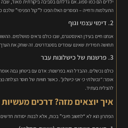
התעלמות ודחייה – המסרים האלו הפכו ל”קול הפנימי” שלכם כמבוגרים. ב-NLP אנח
2. דימוי עצמי וגוף
אנחנו חיים בעידן האינסטגרם, שבו כולם נראים מושלמים. ההשווא
תחושה תמידית שאיננו עומדים בסטנדרטים. זה שוחק את הערך 
3. פרשנות של כישלונות עבר
כולם נכשלים. ההבדל הוא בפרשנות: אדם עם ביטחון גבוה אומר
אומר:
“נכשלתי כי אני כישלון”
. כאשר חוויות של חוסר הצלחה נצ
להצליח בעתיד.
איך יוצאים מזה? דרכים מעשיות 
הפתרון הוא לא “לחשוב חיובי” בכוח, אלא לבנות יסודות חדשים.