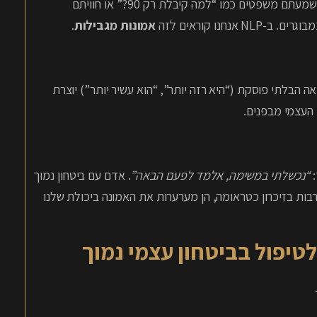
ילדים הם כמו ספוג. אם גדלתם בסביבה ביקורתית מאוד, שבה שמעתם משפטים כמו “למה קיבלת רק 90?” או חוויתם
נו קוראים לזה
אמונות מגבילות
.
ה הבלתי פוסקת (“היא רזה יותר”, “הוא עשיר יותר”) יוצרת
העצמי מבפנים.
:
“נכשלתי במשימה, אלמד לפעם הבאה”
. אדם עם ביטחון נמוך
רבות בזיכרון כטראומה, הן מערערות את האמונה ביכולת שלנו
לטיפול בביטחון עצמי נמוך