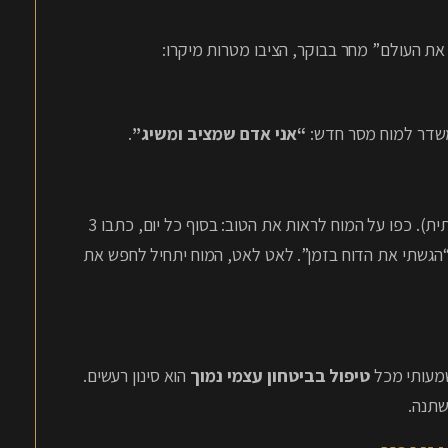
את העולם” מחר בבוקר, הציבו מטרות מיקרו:
משדר למוח מסר חדש:
“אני אדם שמציב ומשיג”
.
המוח שלנו נוטה לשכוח את הטוב ולזכור את הרע (הטיה הישרדותית). כפו על המוח לראות את הטוב: בסוף כל יום, כתבו 3
 “הגשתי את הדוח בזמן”. לאט לאט, המוח יתחיל לחפש את
שמעותי מכל
טיפול בביטחון עצמי נמוך
הוא סינון רעשים.
שתנה.