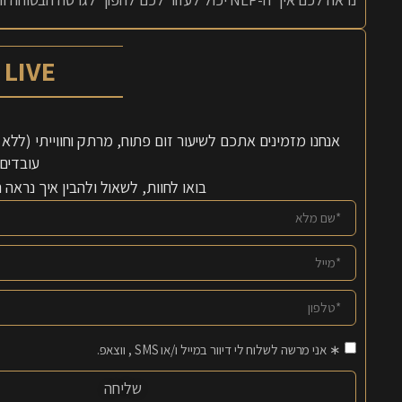
LIVE עם חן
עובדים 
בואו לחוות, לשאול ולהבין איך נראה
∗ אני מרשה לשלוח לי דיוור במייל ו/או SMS , ווצאפ.
שליחה