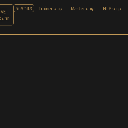
אזור אישי
קורס NLP
קורס Master
קורס Trainer
LIVE עם חן
הרשמה