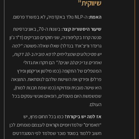
שיווקית”
האמת:
ה-NLP נולד באקדמיה, לא במשרד פרסום.
שיעור היסטוריה קצר:
בשנות ה-70, באוניברסיטת
סנטה קרוז בקליפורניה, שני חוקרים מבריקים (ד”ר ג’ון
גרינדר וריצ’ארד בנדלר) שאלו שאלה פשוטה:
“למה
יש פסיכולוגים שמצליחים לרפא פוביה ב-10 דקות,
ואחרים צריכים 10 שנים?”
הם חקרו את גדולי
המטפלים של התקופה (כמו מילטון אריקסון ופירץ
פרלס) ופירקו את השיטות שלהם לנוסחאות. התוצאה
היא שיטה מובנית ומדויקת (כמו שפת תכנות למוח),
שמשמשת היום מטפלים, רופאים ואנשי עסקים בכל
העולם.
אז למה יש ביקורת?
כמו בכל תחום פרוץ, יש
“חאפרים” שלמדו יומיים וקוראים לעצמם מומחים. לכן
חשוב ללמוד במוסד מוכר שמלמד לפי הסטנדרטים