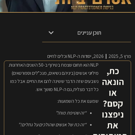
תוכן עניינים
מרץ 5, 2025
2026
,
יסודות ה-NLP וכלים לחיים
NLP הוא תחום שצמח בטירוף ב-50 השנים האחרונות.
כת,
מיליוני אנשים (ביניהם נשיאים, מנכ”לים וספורטאים)
הונאה
נשבעים שזה הדבר ששינה להם את החיים. אבל כמו
כל דבר מצליח, גם ה-NLP מושך אש.
או
קסם?
שמענו את כל השמועות:
ניפצנו
“זה שטיפת מוח!”
את
“זה כת של אנשים שהולכים על גחלים!”