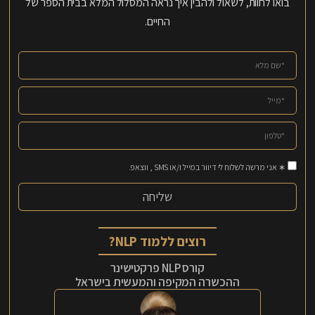
בואו לחוות, לשאול ולהבין איך נראה המסלול המלא בבית הספר של
החיים.
∗ אני מרשה לשלוח לי דיוור במייל ו/או SMS , ווצאפ.
שליחה
רוצים ללמוד NLP?
קורס NLP פרקטישינר
ההכשרה המקיפה והמעשית בישראל