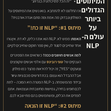
המיתוסים
“זה הכל פסיכולוגיה בגרוש.”
הגדולים
אז החלטנו לא להתחבא. בואו נשים את המיתוסים על
ביותר
השולחן ונבדוק: מה אמת ומה סתם אגדה אורבנית?
על
מיתוס #1: “NLP זו כת!”
עולם ה-
האמת:
ממש לא. NLP הוא ארגז כלים, לא דת. אין גורו
NLP
אחד שחייבים לסגוד לו, ואין ספר חוקים שחייבים לקיים.
למה אנשים חושבים ככה?
כשרואים את הסמינרים
הענקיים של
טוני רובינס
עם אלפי אנשים שקופצים
וצועקים “YES!”, זה יכול להיראות מהצד כמו פולחן.
אבל ההבדל הוא עצום: בכת דורשים מכם ציות עיוור
ובידוד מהמשפחה. ב-NLP המטרה היא הפוכה – לתת
לכם חופש בחירה, גמישות מחשבתית ועצמאות. אתם
לומדים את הכלים, ומשתמשים בהם מתי שבא לכם.
מיתוס #2: “NLP זו הונאה