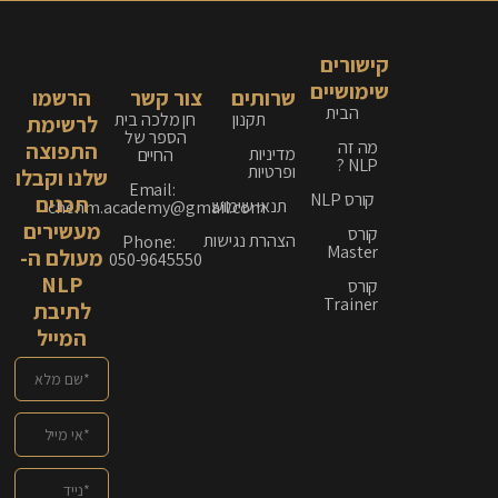
קישורים
שימושיים
שרותים
צור קשר
הרשמו
הבית
תקנון
חן מלכה בית
לרשימת
הספר של
מה זה
התפוצה
מדיניות
החיים
NLP ?
ופרטיות
שלנו וקבלו
Email:
קורס NLP
תכנים
תנאי שימוש
chenm.academy@gmail.com
מעשירים
קורס
הצהרת נגישות
Phone:
Master
מעולם ה-
050-9645550
NLP
קורס
Trainer
לתיבת
המייל