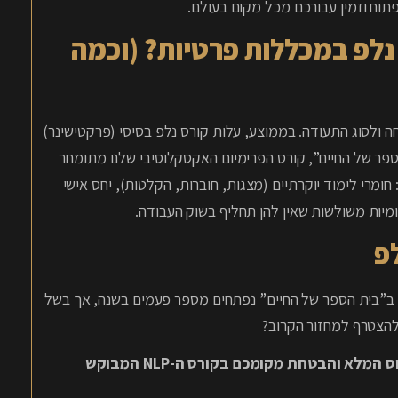
תוח וזמין עבורכם מכל מקום בעולם.
נלפ במכללות פרטיות? (וכמה
 ולסוג התעודה. בממוצע, עלות קורס נלפ בסיסי (פרקטישינר)
 פרטיות. ב”בית הספר של החיים”, קורס הפרימיום האקסקלוסיבי שלנו מתומחר
ק: חומרי לימוד יוקרתיים (מצגות, חוברות, הקלטות), יחס אישי
מיות משולשות שאין להן תחליף בשוק העבודה.
פ
הצעד הראשון לשינוי מתחיל בהחלטה אחת קטנה. קורסי ה-NLP ב”בית הספר של החיים” נפתחים מספר פעמים בשנה, אך בשל
להצטרף למחזור הקרוב?
לבירור תאריכי הפתיחה הקרובים, צפייה בסילבוס המלא והבטחת מקומכם בקורס ה-NLP המבוקש