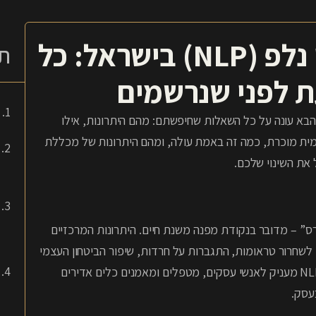
המדריך המקיף ללימודי נלפ (NLP) בישראל: כל
תו
ת לפני שנרשמים
בא עונה על כל השאלות שחיפשתם: מהם היתרונות, אילו
ומית מוכרת, כמה זה באמת עולה, ומהם היתרונות של מכללת
 את השינוי שלכם.
לעוד “קורס” – מדובר בנקודת מפנה משנת חיים. היתרונות המרכזיים
שחרור טראומות, התגברות על חרדות, שיפור הביטחון העצמי
ותקשורת מקרבת (עם בני הזוג והילדים). ברמה המקצועית, ה-NLP מעניק לאנשי עסקים, מטפלים ומאמנים כלים אדירים
עסק.