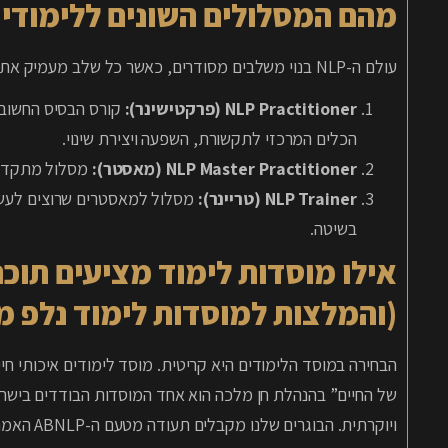
מהם המסלולים השונים ללימודי 
עולם ה-NLP בנוי משלבים מסודרים, כאשר כל שלב מעמיק את הידע והיכולות שלכם. המסלולים העיקריים הם:
NLP Practitioner (פרקטישינר):
קורס הבסיס החשוב 
הכלים המרכזי לתקשורת, השפעה ויצירת שינוי.
NLP Master Practitioner (מאסטר):
מסלול מתקדם ל
NLP Trainer (טריינר):
מסלול למאסטרים שרוצים לעשו
בשיטה.
אילו מוסדות לימוד מציעים תוכ
(והמלצות למוסדות לימוד נלפ מ
הבחירה במוסד הלימודים היא קריטית. מוסד לימודים איכותי ח