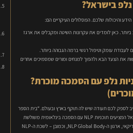
נלפ בישראל?
ביותר. כאן לומדים את עקרונות השיטה ומקבלים את ארגז
עבודת עומק וטיפול רגשי ברמה הגבוהה ביותר.
ת את הצעד הבא ולהפוך למנחים ומורים שמסמיכים אחרים
ניות נלפ עם הסמכה מוכרת?
וכרים)
ייב לספק לכם תעודה שיש לה תוקף בארץ ובעולם. “בית הספר
של החיים” בהנהלת חן מלכה הוא אחד המוסדות הבודדים בישראל המציעים תוכניות NLP עם הסמכה בינלאומית משולשת
ויוקרתית. הבוגרים שלנו מקבלים תעודה מטעם ה-ABNLP האמריקאי, ארגון ה-NLP Global Body, וכמובן – לשכת ה-NLP