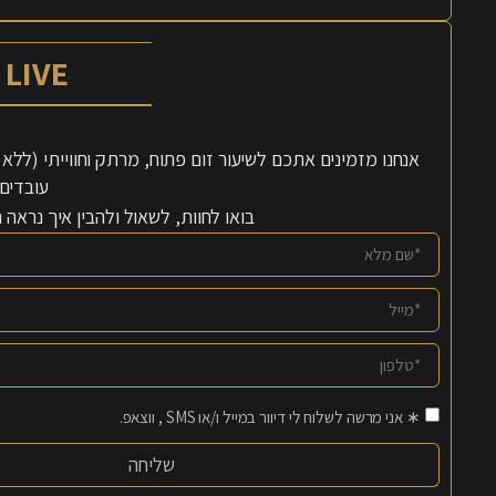
LIVE עם חן
עובדים 
בואו לחוות, לשאול ולהבין איך נראה
∗ אני מרשה לשלוח לי דיוור במייל ו/או SMS , ווצאפ.
שליחה