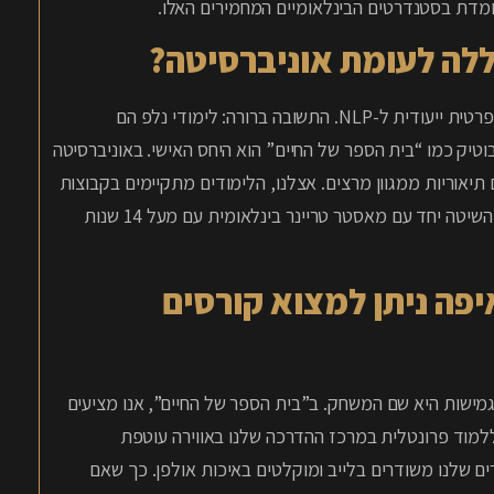
דת בסטנדרטים הבינלאומיים המחמירים האלו.
כללה לעומת אוניברסיטה?
אנשים רבים תוהים האם עדיף ללמוד באוניברסיטה או במכללה פרטית ייעודית ל-NLP. התשובה ברורה: לימודי נלפ הם
טיק כמו “בית הספר של החיים” הוא היחס האישי. באוניברסיטה
יאוריות ממגוון מרצים. אצלנו, הלימודים מתקיימים בקבוצות
אינטימיות (מנטורינג), ואתם זוכים ללמוד בקו ישיר ולתרגל את השיטה יחד עם מאסטר טריינר בינלאומית עם מעל 14 שנות
איפה ניתן למצוא קורסים
גמישות היא שם המשחק. ב”בית הספר של החיים”, אנו מציעים
ללמוד פרונטלית במרכז ההדרכה שלנו באווירה עוטפת
ם שלנו משודרים בלייב ומוקלטים באיכות אולפן. כך שאם