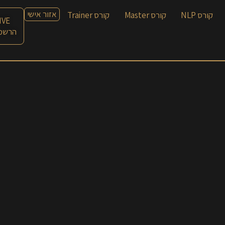
אזור אישי
קורס NLP
קורס Master
קורס Trainer
LIVE עם חן
הרשמה