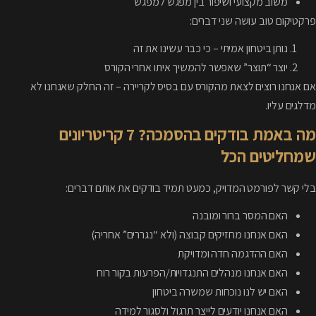
משוב מקצועי ושיפור בין מפגש למפגש
פרקטיקום טוב עושה שני דברים:
נותן ביטחון אמיתי – כי כבר עשינו את זה
יוצר “תוצר” שאפשר להמשיך איתו אחרי הקורס
אם אנחנו רוצים לצאת מהקורס עם בסיס לקריירה – זה החלק שאנחנו לא
מדלגים עליו.
מה באמת בודקים בהסמכה? 7 קריטריונים
שמחליטים הכל
בלי קשר לפורמט המדויק, כמעט תמיד בודקים את אותם דברים:
האם המסר ברור ומובנה
האם אנחנו מחזיקים קבוצה (ולא “נגררים” אחריה)
האם ההדגמה חדה ומדויקת
האם אנחנו מנהלים התנגדויות/הפרעות בקור רוח
האם יש לנו נוכחות שמשרה ביטחון
האם אנחנו יודעים לייצר תרגול ולסגור למידה