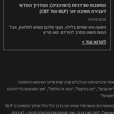
מחשבות טורדניות (רומינציה): המדריך המדעי
לעצירת חשיבת יתר (NLP מול CBT)
07/03/2026
השעה היא שתיים בלילה. הגוף שלכם מותש לחלוטין, אבל
המוח פשוט מסרב להירדם. הוא מריץ
לקרוא עוד >
אחד הדברים שהכי מבלבלים סביב קורס טריינר הוא נושא ההסמכה:
“יש מבחן?”, “מה בודקים?”, “כמה זה מלחיץ?”, “ואיך מתכוננים בלי להיכנס
לסטרס?”
במאמר הזה נעשה סדר אמיתי: מה בדרך כלל כולל תהליך ההסמכה ב־NLP
Trainer, למה הוא בנוי כך, ואיך מגיעים מוכנים בצורה חכמה – לא בכוח.