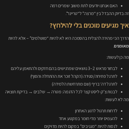
האם אנחנו יודעים לתת משוב שמרים רמה
זה בדיוק ההבדל בין “מרצה” ל“טריינר”.
איך מגיעים מוכנים בלי להילחץ?
הדרך הכי מהירה להצליח בהסמכה היא לא להיות “מושלמים” – אלא להיות
מאומנים
.
מה כן לעשות:
לבחור מראש 2–3 נושאים שמרגישים בהם חזקים ולהתאמן עליהם
לתרגל פתיחה/סגירה (הקהל זוכר את ההתחלה והסוף)
לתרגל דה־בריף (שם מתרחשת הלמידה)
לבנות צ’ק-ליסט קצר לכל הדגמה: מטרה → שלבים → בדיקת תוצאה
מה לא לעשות:
לדחות תרגול לרגע האחרון
להעמיס יותר מדי חומר במקטע אחד
לנסות להיות “מגניבים” במקום להיות מדויקים