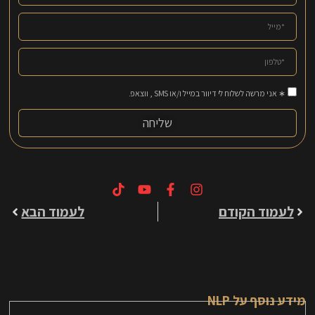
∗ אני מרשה לשלוח לי דיוור במייל ו/או SMS , ווצאפ.
שליחה
לעמוד הקודם
לעמוד הבא
מידע נוסף על NLP