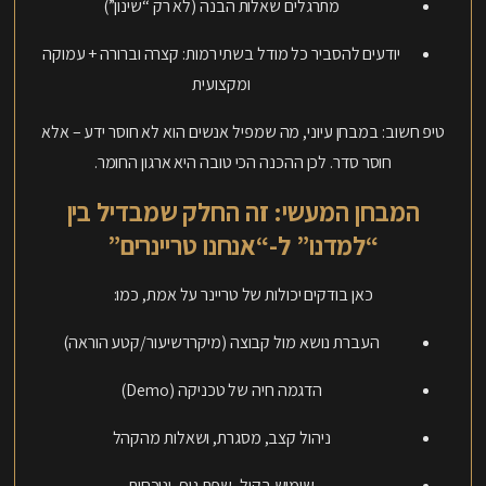
מתרגלים שאלות הבנה (לא רק “שינון”)
יודעים להסביר כל מודל בשתי רמות: קצרה וברורה + עמוקה
ומקצועית
טיפ חשוב: במבחן עיוני, מה שמפיל אנשים הוא לא חוסר ידע – אלא
חוסר סדר. לכן ההכנה הכי טובה היא ארגון החומר.
המבחן המעשי: זה החלק שמבדיל בין
“למדנו” ל-“אנחנו טריינרים”
כאן בודקים יכולות של טריינר על אמת, כמו:
העברת נושא מול קבוצה (מיקרו־שיעור/קטע הוראה)
הדגמה חיה של טכניקה (Demo)
ניהול קצב, מסגרת, ושאלות מהקהל
שימוש בקול, שפת גוף, ונוכחות