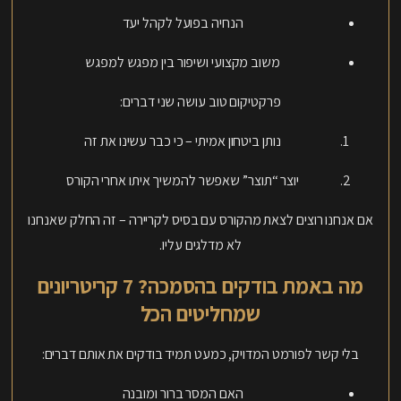
הנחיה בפועל לקהל יעד
משוב מקצועי ושיפור בין מפגש למפגש
פרקטיקום טוב עושה שני דברים:
נותן ביטחון אמיתי – כי כבר עשינו את זה
יוצר “תוצר” שאפשר להמשיך איתו אחרי הקורס
אם אנחנו רוצים לצאת מהקורס עם בסיס לקריירה – זה החלק שאנחנו
לא מדלגים עליו.
מה באמת בודקים בהסמכה? 7 קריטריונים
שמחליטים הכל
בלי קשר לפורמט המדויק, כמעט תמיד בודקים את אותם דברים:
האם המסר ברור ומובנה