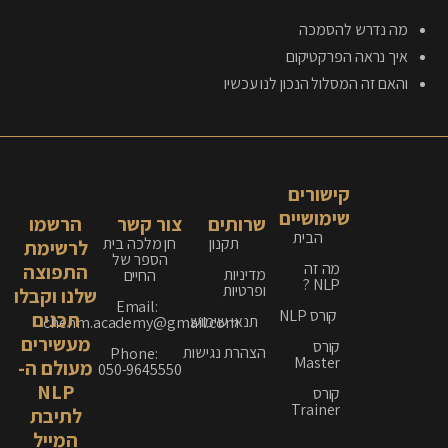
מה נדרש להסמכה
איך נראה הפרקטיקום
והאם זה המסלול הנכון לנו עכשיו
קישורים
שימושיים
שרותים
צור קשר
הרשמו
הבית
תקנון
חן מלכה בית
לרשימת
הספר של
מה זה
התפוצה
מדיניות
החיים
NLP ?
ופרטיות
שלנו וקבלו
Email:
קורס NLP
תכנים
תנאי שימוש
chenm.academy@gmail.com
מעשירים
קורס
הצהרת נגישות
Phone:
Master
מעולם ה-
050-9645550
NLP
קורס
Trainer
לתיבת
המייל