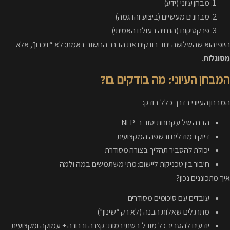
מבחן עיוני (ידע)
מבחנים מעשיים (ביצוע והדגמה)
פרקטיקום (הנחיה בעולם האמיתי)
היופי הוא שהשלושה יחד בודקים את הדבר החשוב באמת: לא “זיכרון”, אלא
מסוגלות
.
המבחן העיוני: מה בודקים בו?
המבחן העיוני בדרך כלל בודק:
הבנה של עקרונות יסוד ב־NLP
דיוק במודלים ובשפה המקצועית
יכולת להסביר תהליך בצורה מסודרת
חיבור בין טכניקות ליישום: מתי משתמשים במה ולמה
איך מתכוננים נכון?
עובדים עם סיכומים מסודרים
מתרגלים שאלות הבנה (לא רק “שינון”)
יודעים להסביר כל מודל בשתי רמות: קצרה וברורה + עמוקה ומקצועית