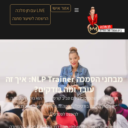
אזור אישי
LIVE עם חן מלכה
הרשמה לשיעור מתנה
מבחני הסמכה NLP Trainer: איך זה
עובד ומה בודקים?
אחד הדברים שהכי מבלבלים סביב קורס טריינר הוא נושא ההסמכה:
“יש מבחן?”, “מה בודקים?”, “כמה זה מלחיץ?”, “ואיך מתכוננים בלי
להיכנס לסטרס?”
במאמר הזה נעשה סדר אמיתי: מה בדרך כלל כולל תהליך ההסמכה