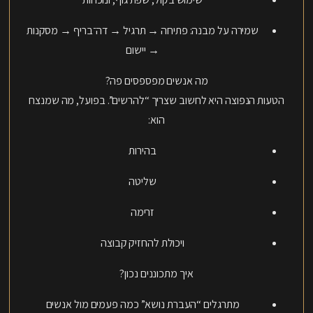
שמירה על מבנה: פתיחה → תרגיל → דה־בריף → מסקנות
→ יישום
מה אנשים מפספסים פה?
הטעות הנפוצה היא לחשוב שצריך “להרשים”. בפועל, מה שמנצח
הוא:
בהירות
שליטה
זרימה
ויכולת להחזיק קבוצה
איך מתכוננים נכון?
מתרגלים “העברת נושא” כמה פעמים מול אנשים