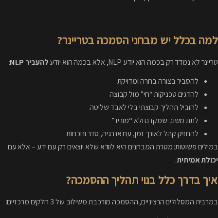
למה בכלל יש מבחני הסמכה בטריינר?
טריינר לא נמדד רק בכמה הוא יודע NLP, אלא בכמה הוא יודע
להעביר NLP
:
להסביר בצורה ברורה ומדויקת
להדגים טכניקות “חי” מול קבוצה
להוביל תהליך קבוצתי בלי לאבד שליטה
לתת משוב שמקדם ולא “מוריד”
להחזיק קהל לאורך זמן, עם אנרגיה, סדר ונוכחות
במילים פשוטות: מטרת המבחנים היא לוודא שלא יוצאים רק עם ידע – אלא עם
יכולת אמיתית
.
איך בדרך כלל בנוי תהליך ההסמכה?
במרבית המסלולים הרציניים, ההסמכה מורכבת משילוב של 3 חלקים מרכזיים: