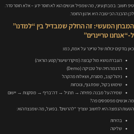
טיפ חשוב: במבחן עיוני, מה שמפיל אנשים הוא לא חוסר ידע – אלא חוסר סדר.
לכן ההכנה הכי טובה היא ארגון החומר.
המבחן המעשי: זה החלק שמבדיל בין “למדנו”
ל-“אנחנו טריינרים”
כאן בודקים יכולות של טריינר על אמת, כמו:
העברת נושא מול קבוצה (מיקרו־שיעור/קטע הוראה)
הדגמה חיה של טכניקה (Demo)
ניהול קצב, מסגרת, ושאלות מהקהל
שימוש בקול, שפת גוף, ונוכחות
שמירה על מבנה: פתיחה → תרגיל → דה־בריף → מסקנות → יישום
מה אנשים מפספסים פה?
הטעות הנפוצה היא לחשוב שצריך “להרשים”. בפועל, מה שמנצח הוא:
בהירות
שליטה