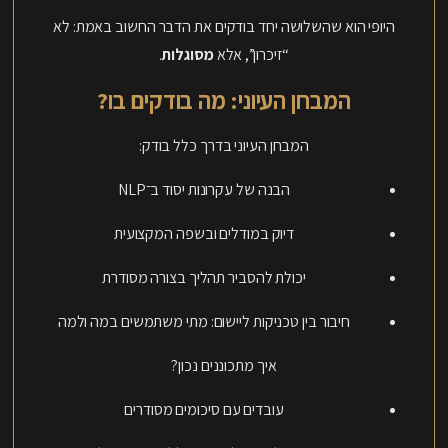
היופי הוא שהשלושה יחד בודקים את הדבר החשוב באמת: לא
“זיכרון”, אלא
מסוגלות
.
המבחן העיוני: מה בודקים בו?
המבחן העיוני בדרך כלל בודק:
הבנה של עקרונות יסוד ב־NLP
דיוק במודלים ובשפה המקצועית
יכולת להסביר תהליך בצורה מסודרת
חיבור בין טכניקות ליישום: מתי משתמשים במה ולמה
איך מתכוננים נכון?
עובדים עם סיכומים מסודרים