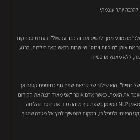
שאול “מה אתה רוצה להשיג?”, מאמן בשיטת NLP שואל: “מה מונע ממך להשיג את זה כבר עכשיו?”. בעזרת טכניקות
את אותן “תוכנות וירוס” שיושבות בראש מאז הילדות. ברגע
, ללא מאמץ או כפייה.
של החיים”, הוא שילוב של קריאת שפת גוף כתוספת קטנה אך
בל הגוף תמיד אומר את האמת. כאשר אדם אומר “אני מאוד רוצה את הקידום
הזה”, אבל הכתפיים שלו נשמטות וקצב הנשימה שלו משתנה – מאמן NLP המיומן בשפת גוף מזהה מיד את חוסר ההלימה
 הקונפליקט הפנימי ולטפל בו, במקום להמשיך לרוץ אל מטרה שהגוף