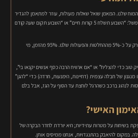
המוח שלנו. המאמן שואל שאלות מעולות, עוזר למתאמן להגדיר
חזון, ובונה איתו “תוכנית עבודה” המורכבת ממשימות ויעדים (למשל: “השבוע תשלח 5 קורות חיים” או “השבוע תקום שעה קודם
זה נשמע מצוין על הנייר. הבעיה היא שהמוח המודע שלנו אחראי רק על כ-5% מההחלטות והפעולות שלנו. 95% מהזמן, מי
וב כדי להצליח” או “אם ארוויח הרבה כסף אנשים יקנאו בי”,
נגנון של חבלה עצמית (דחיינות, הימנעות, חרדה) כדי “להגן”
לנסות לנהוג ברכב כשהרגל לוחצת עד הסוף על הגז, אבל בלם
NLP (Neuro-Linguistic Pro) לא מסתפקת בשיחות על מטרות עתידיות; היא יורדת לחדר הבקרה של
. במקום להיאבק בהתנגדויות, אנחנו ממיסים אותן.