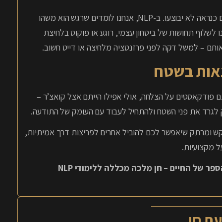
באימון רגיל, אם אתם קמים בבוקר בלי אנרגיה, המשימות שלכם כנראה לא יבוצעו. ב-NLP, אנחנו לומדים שרגש הוא משהו
מו “עיגון” (Anchoring) מאפשרות לנו לשלוף תחושות של ביטחון עצמי, רוגע או פוקוס בלחיצת
אותם – למשל דקה לפני פרזנטציה מלחיצה או דייט חשוב.
צאות בשטח
פודקאסטים על הצלחה, אולי אפילו הייתם אצל קואצ’ר –
 לגרד את פני השטח ולהתחיל לעבוד עם העומק של התודעה.
וקש ומרתק שיאפשר לכם להוביל אחרים לפריצות דרך אמיתיות,
 מקצועיות.
בבית הספר של החיים – חן מלכה מכללה ללימודי NLP