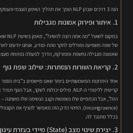
הנה 3 דרכים שבהן NLP הופך את תהליך האימון העצמי והעסקי להרבה יותר עוצמתי:
1. איתור ופירוק אמונות מגבילות
במקום ל
של שפה משפיעה ומודלים לחקר התת-מודע, אנחנו יודעים לאתר 
שאמונה מגבילה נחשפת ומפורקת, הדרך לפעולה נפתחת מעצמה
2. קריאת השורות הנסתרות: שילוב שפת גוף
אחד היתרונות המשמעותיים ביותר שאנו מיישמים ב”בית הספר 
קריטית ללימודי ה-NLP. מילים יכולות לשקר, א
(Incongruence). הזיהוי הדק הזה מאפשר להציף את
בכלל מתנגד לה.
3. יצירת שינוי מצב (State) מיידי בעזרת עיגון