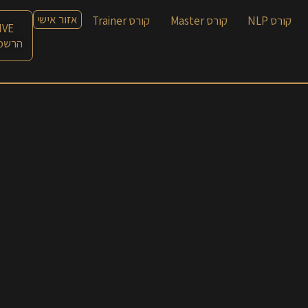
אזור אישי
קורס NLP
קורס Master
קורס Trainer
LIVE עם חן
הרשמה