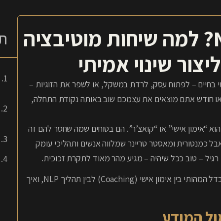
אימון אישי או שיטת NLP? למה שיחות מוטיבציה
תו
יצור שינוי אמיתי
בחיים – לפתוח עסק, לרדת במשקל, או לשפר את הזוגיות –
ם או חודש אתם מוצאים את עצמכם שוב באותה נקודת התחלה,
וא “אימון אישי” או “קואצ’ר”. הם בטוחים שמה שחסר להם זה
אבל כמנטורית ומאסטר טריינר שמלווה אנשים ותהליכי עומק
במאמר הזה נבין למה כוח הרצון שלנו נגמר כל כך מהר, מה ההבדל המהותי בין אימון אישי (Coaching) לבין תהליך NLP, ואיך
ול המודע