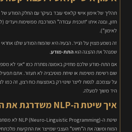
תהליך של אימון אישי קלאסי עובד בעיקר עם החלק המודע של 
לאימון”).
שמנהל את ההצגה הוא
התת-מודע
.
אם התת-מודע שלכם מחזיק באמונה נסתרת כמו “אני לא מספיק ט
שום רשימת משימות או שיחת מוטיבציה לא תעזור. אתם תפעילו מ
על עצמכם. לנסות לייצר שינוי רק באמצעות כוח רצון, זה כמו 
היד משוך למעלה.
איך שיטת ה-NLP משדרגת את האימון האישי?
שיטת ה-gramming
המוח ומשנה את ה”חיווט” העצבי שמייצר את התקיעות מלכתחילה