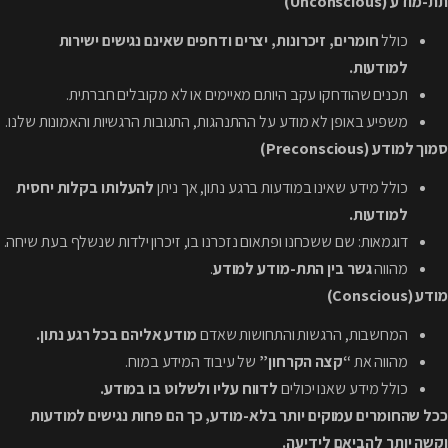
תת-מודע (Unconscious)
כולל
חומרים, זיכרונות, יצרים ודחפים שאינם נגישים ישירות
למודעות.
תכנים שהודחקו עקב היותם מאיימים או לא מקובלים חברתית.
משפיע באופן לא מודע על ההתנהגות, התגובות הרגשיות והאמונות שלנו.
סמוך למודע (Preconscious)
כולל מידע שאינו במודעות ברגע נתון, אך ניתן
להעלותו בקלות יחסית
למודעות.
דוגמאות: שם ששכחנו ופתאום נזכרנו בו, זיכרון ילדות שנשלף בעת שיחה.
מהווה
גשר בין התת-מודע למודע
.
מודע (Conscious)
המחשבות, הרגשות והתחושות שאדם
מודע אליהם בכל רגע נתון.
מהווה את
“קצה הקרחון”
של עיבוד המידע במוח.
כולל מידע שאנו יכולים
לדווח עליו ולשלוט בו במודע.
ככל שהחומרים עמוקים יותר בלא-מודע, כך הם פחות נגישים למודעות
וקשה יותר להביאם לידיעה.