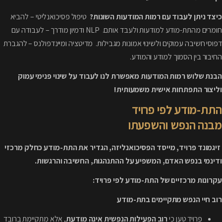
כיצד ניתן לעבוד עם רמות המודעות השונות?
טיפול פסיכואנליטי – להביא
חומרים מהתת-מודע למודעות ולעבד אותם. NLP ודמיון מודרך – לעבודה עם
דפוסי חשיבה עמוקים ולשינוי אמונות מגבילות. מדיטציה ומיינדפולנס – להגברת
החיבור בין הסמוך למודע והמודע.
הבנת שלוש רמות המודעות מאפשרת לנו לעבוד על שינוי פנימי עמוק
וליצור התפתחות אישית משמעותית!
התת-מודע לפי פרויד
מבנה הנפש והשפעתו
זיגמונד פרויד, מייסד הפסיכואנליזה, הגדיר את התת-מודע כחלק מרכזי
ודינמי בנפש האדם, המשפיע על ההתנהגות, החשיבה והרגשות.
עקרונות מרכזיים של התת-מודע לפי פרויד:
רוב חיי הנפש מתקיימים בתת-מודע
פרויד טען כי
רוב הפעילות הנפשית אינה מודעת
, אלא מתקיימת ברובד