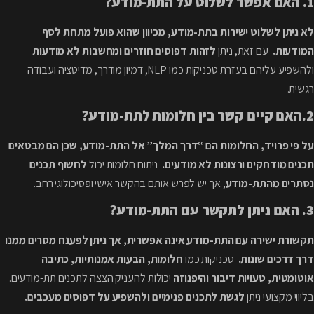
1. האם אפשר לשלוט על התת-מודע?
לא ניתן לשלוט ישירות בתת-מודע, מכיוון שהוא פועל מתחת לסף
המודעות.
עם זאת, ניתן
לזהות דפוסים חוזרים ומחשבות לא מודעות
ולהשפיע עליהם בעזרת טכניקות כמו NLP, דמיון מודרך, מדיטציה ועבודה
רגשית.
2.האם קיים קשר בין חלומות לתת-מודע?
על פי פרויד, החלומות הם “דרך המלך” אל התת-מודע, שכן הם מבטאים
תכנים מודחקים ורצונות לא מודעים.
ניתוח חלומות יכול
לחשוף תכנים
נסתרים מהתת-מודע
, אך יש לפרש אותם בהקשר אישי ופסיכולוגי רחב.
3. האם ניתן לתקשר עם התת-מודע?
תקשורת ישירה עם התת-מודע אינה אפשרית, אך ניתן לפענח מסרים ממנו
דרך דרכים שונות.
טכניקות כמו
חלומות, הבעות אמנותיות, כתיבה
אוטומטית, טעויות דיבור והיפנוזה
יכולות להעניק הצצה לתכנים תת-מודעים.
בליווי מקצועי ניתן
לגשת לתכנים פנימיים ולהשפיע על דפוסים מעכבים.