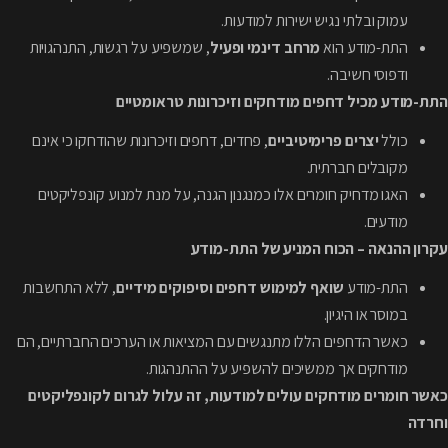
עמוק ובלתי נגיש ישירות למודעות.
התת-מודע הוא
מרחב דינמי ופעיל
, שמשפיע על רגשות, התנהגויות
ודפוסי חשיבה.
התת-מודע מכיל דחפים מודחקים וזיכרונות טראומטיים
כולל
יצרים פרימיטיביים
, פחדים, דחפים וזיכרונות שהודחקו כי אינם
מקובלים חברתית.
האגו מדחיק חומרים אלו כמנגנון הגנה, על מנת למנוע קונפליקטים
מודעים.
עקרון ההנאה – הכוח המניע של התת-מודע
התת-מודע
שואף למימוש דחפים וסיפוקים מידיים
, ללא התחשבות
במוסר או היגיון.
כאשר הדחפים הללו מתנגשים עם המציאות או הערכים החברתיים, הם
מודחקים אך ממשיכים להשפיע על ההתנהגות.
כאשר חומרים מודחקים עולים למודעות, זה עלול לגרום לקונפליקטים
וחרדה