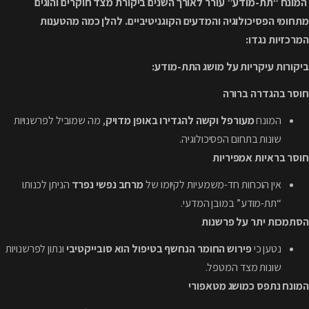
המונח “תת-מודע” עורר לאורך השנים ביקורת מצד חוקרים והוגים
מתחומי הפסיכולוגיה והמדעים הקוגניטיביים. להלן כמה מהטענות
המרכזיות נגדו:
ביקורות עיקריות על מושג התת-מודע:
חוסר בהגדרה ברורה
המונח
מעורפל וקשה להגדירו באופן מדויק
, מה שמוביל לפרשנויות
שונות בתחום הפסיכולוגיה.
חוסר בראיות אמפיריות
אין הוכחות חד-משמעיות לקיומו של
מרחב נפשי נפרד
הניתן לכנותו
“תת-מודע” במובן המדעי.
הסתמכות יתר על פרשנות
נטען כי
פירוש החומר הנחשף בטיפול הוא סובייקטיבי
ונתון לפרשנויות
שונות מצד המטפל.
המונח נתפס כמושג מטאפורי