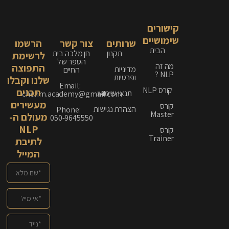
קישורים
שימושיים
שרותים
צור קשר
הרשמו
הבית
תקנון
חן מלכה בית
לרשימת
הספר של
מה זה
התפוצה
מדיניות
החיים
NLP ?
ופרטיות
שלנו וקבלו
Email:
קורס NLP
תכנים
תנאי שימוש
chenm.academy@gmail.com
מעשירים
קורס
הצהרת נגישות
Phone:
Master
מעולם ה-
050-9645550
NLP
קורס
Trainer
לתיבת
המייל