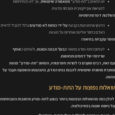
יש הרואים ב”תת-מודע”
מטאפורה שימושית
, אך לא כהתייחסות
למציאות אובייקטיבית ומוכחת מדעית.
השלכות דטרמיניסטיות
הרעיון שהתנהגות נקבעת
על ידי כוחות לא מודעים
עלול להוביל לראיית
האדם כחסר שליטה ואחריות על מעשיו.
חוסר עקביות בתיאורו
לעיתים התת-מודע מתואר
כבעל תבונה וכוונות
, ולעיתים כ
אוסף
שרירותי של דחפים ותחושות.
עם זאת, רבים טוענים כי למרות חסרונותיו, המושג “תת-מודע” מהווה
מסגרת מושגית שימושית להבנת נפש האדם, התנהגותו והשפעת העבר על
ההווה.
שאלות נפוצות על התת-מודע
להלן כמה מהשאלות הנפוצות ביותר בנוגע לתת-מודע ותשובות המבוססות
על גישות שונות בפסיכולוגיה.