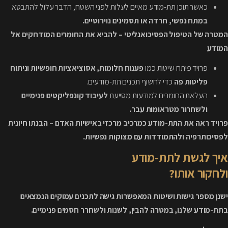
כאשר תוכן תת-מודע מאיים לעלות לפני השטח, הדבר עלול להתבטא
במתח נפשי, חרדה או תסמינים נוירוטיים.
המטרה של הטיפול הפסיכואנליטי – להביא את החומרים המודחקים אל
המודע
פרויד פיתח שיטות כמו
פענוח חלומות, אסוציאציות חופשיות וניתוח
פליטות פה
כדי לחשוף תכנים תת-מודעים.
העלאת החומרים למודעות מסייעת
לעיבוד קונפליקטים פנימיים
ולשחרור מטראומות עבר.
פרויד ראה את התת-מודע כמרכיב מרכזי באישיות האדם – הבנתו חיונית
לפסיכותרפיה ולהתמודדות עם מצוקות נפשיות.
איך לגשת לתת-מודע
ולחקור אותו?
ישנן מספר גישות ושיטות המאפשרות גישה לתכנים עמוקים הנמצאים
בתת-מודע שלנו, במטרה להבין, לשנות ולשחרר חסמים פנימיים.