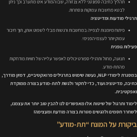
תהליך כתיבה ספונטני ללא צנזורה, שבו המודע אינו מתערב וכך ניתן
לבטא מחשבות עמוקות ונסתרות.
תרגילי מודעות ומדיטציה
פיתוח מיומנות לצפייה במחשבות ורגשות מבלי לשפוט אותן, תוך חיבור
עמוק יותר לעצמי הפנימי.
פעילות גופנית
תנועה, מחול ותרגילי ספורט יכולים לאפשר עלייה של חוויות מודחקות
מהתת-מודע.
במסגרת לימודי NLP, נעשה שימוש בתרגילים פרואקטיביים, דמיון מודרך,
כתיבה, מדיטציה ועוד, כדי לחקור ולגשת לתת-מודע בצורה ממוקדת
ואפקטיבית.
לימוד ותרגול של שיטות אלו מאפשרים לנו להבין טוב יותר את עצמנו,
לשחרר חסמים ולהגשים מטרות בצורה מודעת ומעצימה!
ביקורת על המונח “תת-מודע”