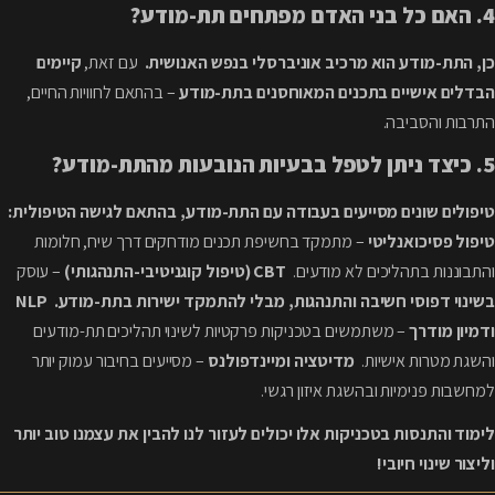
4. האם כל בני האדם מפתחים תת-מודע?
כן, התת-מודע הוא מרכיב אוניברסלי בנפש האנושית.
עם זאת,
קיימים
הבדלים אישיים בתכנים המאוחסנים בתת-מודע
– בהתאם לחוויות החיים,
התרבות והסביבה.
5. כיצד ניתן לטפל בבעיות הנובעות מהתת-מודע?
טיפולים שונים מסייעים בעבודה עם התת-מודע, בהתאם לגישה הטיפולית:
טיפול פסיכואנליטי
– מתמקד בחשיפת תכנים מודחקים דרך שיח, חלומות
והתבוננות בתהליכים לא מודעים.
CBT (טיפול קוגניטיבי-התנהגותי)
– עוסק
בשינוי דפוסי חשיבה והתנהגות, מבלי להתמקד ישירות בתת-מודע.
NLP
ודמיון מודרך
– משתמשים בטכניקות פרקטיות לשינוי תהליכים תת-מודעים
והשגת מטרות אישיות.
מדיטציה ומיינדפולנס
– מסייעים בחיבור עמוק יותר
למחשבות פנימיות ובהשגת איזון רגשי.
לימוד והתנסות בטכניקות אלו יכולים לעזור לנו להבין את עצמנו טוב יותר
וליצור שינוי חיובי!