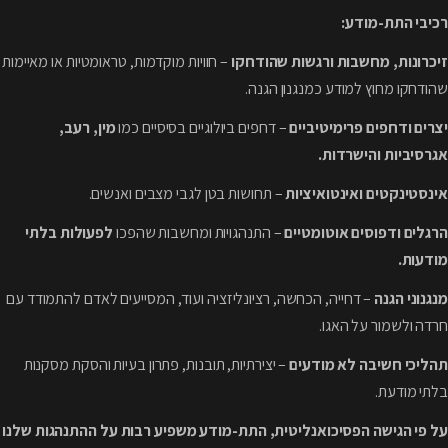
רכיבי התת-מודע:
זיכרונות, מחשבות ורגשות שהודחקו
– חוויות מוקדמות, טראומטיות או מאיימות
שהודחקו מחוץ למודע כמנגנון הגנה.
יצרים ודחפים פרימיטיביים
– דחפים ביולוגיים בסיסיים כמו
מין, רעב,
אגרסיביות והישרדות.
אינסטינקטים ואינטואיציות
– תחושות בטן לגבי מצבים ואנשים.
הרגלים ודפוסים אוטומטיים
– התנהגויות ומחשבות שהפכו
לפעולות בלתי
מודעות.
מנגנוני הגנה
– דחייה, הכחשה, רציונליזציה ועוד, המסייעים לאדם להתמודד עם
חרדה ולשמור על האגו.
תהליכי חשיבה לא מודעים
– יצירתיות, תובנות, פתרון בעיות והסקת מסקנות
בלתי מודעת.
על פי הגישה הפסיכואנליטית, התת-מודע משפיע רבות על ההתנהגות שלנו