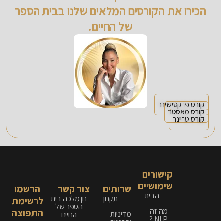
הכירו את הקורסים המלאים שלנו בבית הספר
של החיים.
קורס פרקטישינר
קורס מאסטר
קורס טריינר
קישורים
שימושיים
שרותים
צור קשר
הרשמו
הבית
תקנון
חן מלכה בית
לרשימת
הספר של
מה זה
התפוצה
מדיניות
החיים
NLP ?