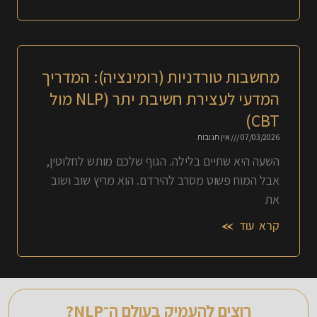
מחשבות טורדניות (רומינציה): המדריך
המדעי לעצירת חשיבת יתר (NLP מול
CBT)
07/03/2026
אין תגובות
השעה היא שתיים בלילה. הגוף שלכם מותש לחלוטין,
אבל המוח פשוט מסרב להירדם. הוא מריץ שוב ושוב
את
קרא עוד »
רוצים להעמיק בעולם ה־NLP?