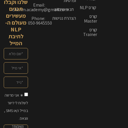
ופרטיות
שלנו וקבלו
Email:
קורס NLP
תכנים
תנאי שימוש
chenm.academy@gmail.com
מעשירים
קורס
הצהרת נגישות
Phone:
Master
מעולם ה-
050-9645550
NLP
קורס
Trainer
לתיבת
המייל
∗ אני מרשה
לשלוח לי דיוור
במייל ו/או SMS ,
ווצאפ.