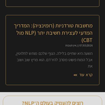
מחשבות טורדניות (רומינציה): המדריך
המדעי לעצירת חשיבת יתר (NLP מול
CBT)
07/03/2026
אין תגובות
השעה היא שתיים בלילה. הגוף שלכם מותש לחלוטין,
אבל המוח פשוט מסרב להירדם. הוא מריץ שוב ושוב
את
קרא עוד »
רוצים להעמיק בעולם ה־NLP?