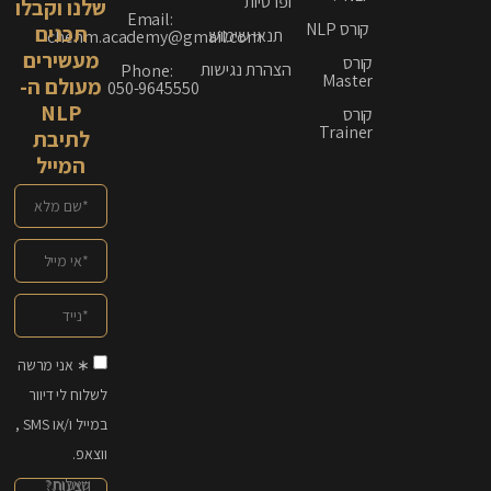
ופרטיות
שלנו וקבלו
Email:
קורס NLP
תכנים
תנאי שימוש
chenm.academy@gmail.com
מעשירים
קורס
הצהרת נגישות
Phone:
Master
מעולם ה-
050-9645550
NLP
קורס
Trainer
לתיבת
המייל
∗ אני מרשה
לשלוח לי דיוור
במייל ו/או SMS ,
ווצאפ.